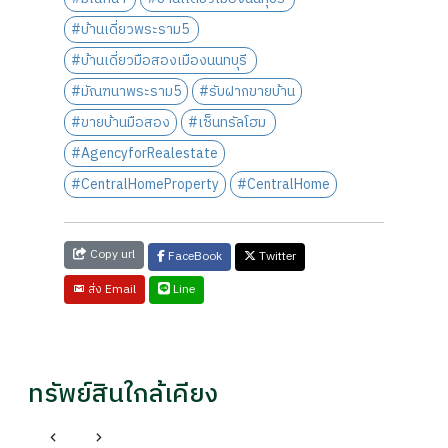
#บ้านเดี่ยวพระราม5
#บ้านเดี่ยวมือสองเมืองนนทบุรี
#มัณฑนาพระราม5
#รับฝากขายบ้าน
#ขายบ้านมือสอง
#เซ็นทรัลโฮม
#AgencyforRealestate
#CentralHomeProperty
#CentralHome
Copy url
FaceBook
Twitter
Line
ส่ง Email
ทรัพย์สินใกล้เคียง