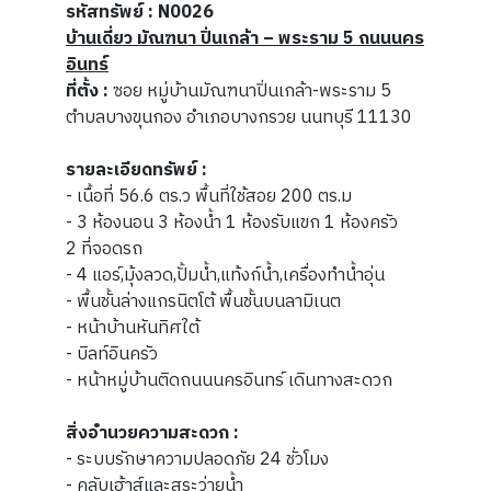
รหัสทรัพย์ : N0026
บ้านเดี่ยว มัณฑนา ปิ่นเกล้า – พระราม 5 ถนนนคร
อินทร์
ที่ตั้ง :
ซอย หมู่บ้านมัณฑนาปิ่นเกล้า-พระราม 5
ตำบลบางขุนกอง อำเภอบางกรวย นนทบุรี 11130
รายละเอียดทรัพย์ :
- เนื้อที่ 56.6 ตร.ว พื้นที่ใช้สอย 200 ตร.ม
- 3 ห้องนอน 3 ห้องน้ำ 1 ห้องรับแขก 1 ห้องครัว
2 ที่จอดรถ
- 4 แอร์,มุ้งลวด,ปั้มน้ำ,แท้งก์น้ำ,เครื่องทำน้ำอุ่น
- พื้นชั้นล่างแกรนิตโต้ พื้นชั้นบนลามิเนต
- หน้าบ้านหันทิศใต้
- บิลท์อินครัว
- หน้าหมู่บ้านติดถนนนครอินทร์ เดินทางสะดวก
สิ่งอำนวยความสะดวก :
- ระบบรักษาความปลอดภัย 24 ชั่วโมง
- คลับเฮ้าส์และสระว่ายน้ำ