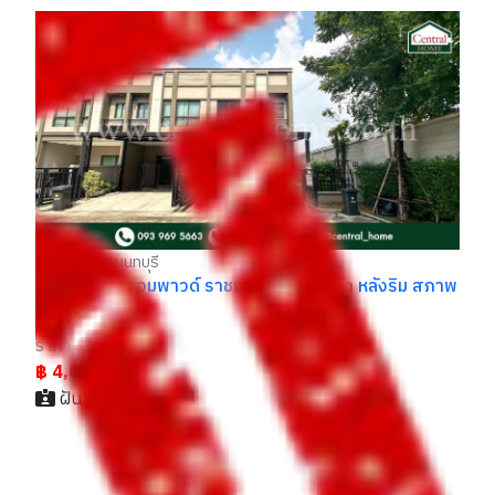
ทา
ที
รา
฿
บางกรวย นนทบุรี
ทาวน์โฮม วี คอมพาวด์ ราชพฤกษ์ - ปิ่นเกล้า หลังริม สภาพ
ดี
ราคา
฿ 4,090,000
ฝัน / 093xxxxx14