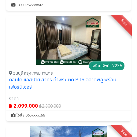
เก๋ / 096xxxxx42
Sale
รหัสทรัพย์ : 7235
ธนบุรี กรุงเทพมหานคร
คอนโด แอสปาย สาทร ท่าพระ ติด BTS ตลาดพลู พร้อม
เฟอร์นิเจอร์
ราคา
฿ 2,099,000
฿2,300,000
ไอซ์ / 065xxxxx55
Sale