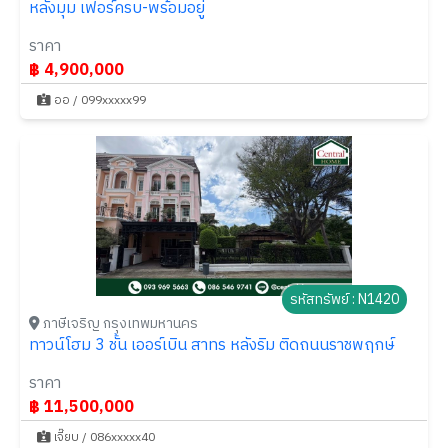
หลังมุม เฟอร์ครบ-พร้อมอยู่
ราคา
฿ 4,900,000
ออ / 099xxxxx99
รหัสทรัพย์ : N1420
ภาษีเจริญ กรุงเทพมหานคร
ทาวน์โฮม 3 ชั้น เออร์เบิน สาทร หลังริม ติดถนนราชพฤกษ์
ราคา
฿ 11,500,000
เจี๊ยบ / 086xxxxx40