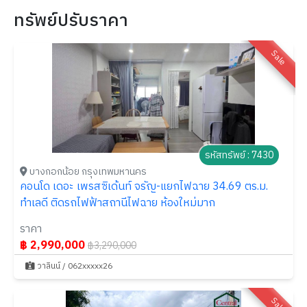
ทรัพย์ปรับราคา
Sale
รหัสทรัพย์ : 7430
บางกอกน้อย กรุงเทพมหานคร
คอนโด เดอะ เพรสซิเด้นท์ จรัญ-แยกไฟฉาย 34.69 ตร.ม.
ทำเลดี ติดรถไฟฟ้าสถานีไฟฉาย ห้องใหม่มาก
ราคา
฿ 2,990,000
฿3,290,000
วาลินน์ / 062xxxxx26
Sale