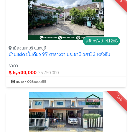
รหัสทรัพย์ : N1268
เมืองนนทบุรี นนทบุรี
บ้านแฝด ชั้นเดียว 97 ตารางวา ประชานิเวศน์ 3 หลังริม
ราคา
฿ 5,500,000
฿5,750,000
ทราย / 096xxxxx55
Sale