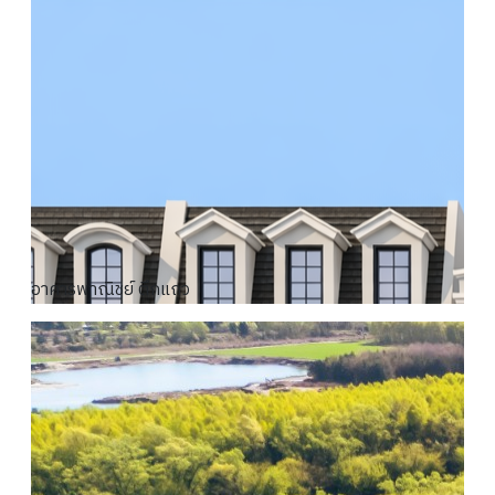
อาคารพาณิชย์ ตึกแถว