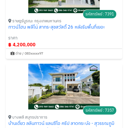
รหัสทรัพย์ : 7391
ราษฎร์บูรณะ กรุงเทพมหานคร
ทาวน์โฮม พลีโน่ สาทร-สุขสวัสดิ์ 26 หลังริมพื้นที่เยอะ
ราคา
฿ 4,200,000
ต่าย / 083xxxxx97
รหัสทรัพย์ : 7357
บางพลี สมุทรปราการ
บ้านเดี่ยว ลลินทาวน์ แลนซีโอ คริป ลาดกระบัง - สุวรรณภูมิ