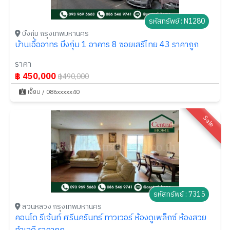
รหัสทรัพย์ : N1280
บึงกุ่ม กรุงเทพมหานคร
บ้านเอื้ออาทร บึงกุ่ม 1 อาคาร 8 ซอยเสรีไทย 43 ราคาถูก
ราคา
฿ 450,000
฿490,000
เจี๊ยบ / 086xxxxx40
Sale
รหัสทรัพย์ : 7315
สวนหลวง กรุงเทพมหานคร
คอนโด รีเจ้นท์ ศรีนครินทร์ ทาวเวอร์ ห้องดูเพล็กซ์ ห้องสวย