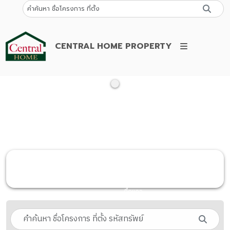
CENTRAL HOME PROPERTY
บ้านเดี่ยว
ทาวน์เฮ้าส์
คอนโดมิเนียม
อาคาร
ที่ดินเปล่า
หอพัก อ
ทาวน์โฮม
ห้องชุด
พาณิชย์
พาร์ตเม้นท์
ตึกแถว