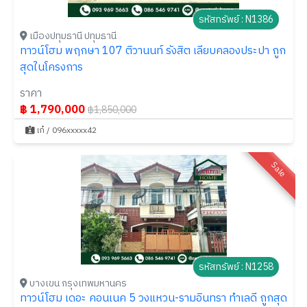
รหัสทรัพย์ : N1386
เมืองปทุมธานี ปทุมธานี
ทาวน์โฮม พฤกษา 107 ติวานนท์ รังสิต เลียบคลองประปา ถูก
สุดในโครงการ
ราคา
฿ 1,790,000
฿1,850,000
เก๋ / 096xxxxx42
Sale
รหัสทรัพย์ : N1258
บางเขน กรุงเทพมหานคร
ทาวน์โฮม เดอะ คอนเนค 5 วงแหวน-รามอินทรา ทำเลดี ถูกสุด