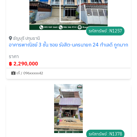
รหัสทรัพย์ : N1257
ธัญบุรี ปทุมธานี
อาคารพาณิชย์ 3 ชั้น ซอย รังสิต-นครนายก 24 ทำเลดี ถูกมาก
ราคา
฿ 2,290,000
เก๋ / 096xxxxx42
รหัสทรัพย์ : N1378