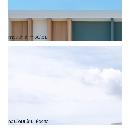
ทาวน์เฮ้าส์, ทาวน์โฮม
คอนโดมิเนียม, ห้องชุด