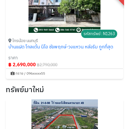
รหัสทรัพย์ : N1263
ไทรน้อย นนทบุรี
บ้านแฝด โกลเด้น นีโอ ชัยพฤกษ์-วงแหวน หลังริม ถูกที่สุด
ราคา
฿ 2,690,000
฿2,790,000
ทราย / 096xxxxx55
ทรัพย์มาใหม่