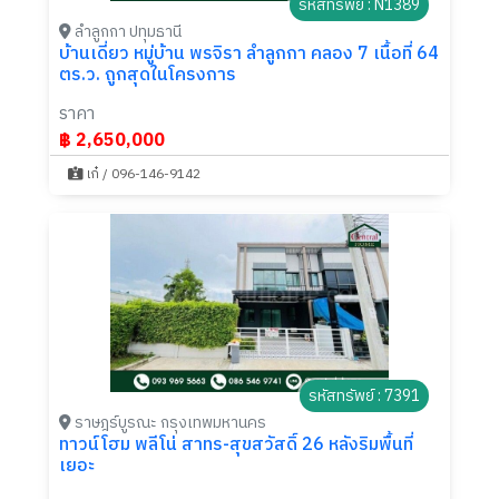
รหัสทรัพย์ : N1389
ลำลูกกา ปทุมธานี
บ้านเดี่ยว หมู่บ้าน พรจิรา ลำลูกกา คลอง 7 เนื้อที่ 64
ตร.ว. ถูกสุดในโครงการ
ราคา
฿ 2,650,000
เก๋ / 096-146-9142
รหัสทรัพย์ : 7391
ราษฎร์บูรณะ กรุงเทพมหานคร
ทาวน์โฮม พลีโน่ สาทร-สุขสวัสดิ์ 26 หลังริมพื้นที่
เยอะ