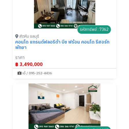
รหัสทรัพย์ : 7362
สัตหีบ ชลบุรี
คอนโด แกรนด์ฟลอริด้า บีช ฟร้อน คอนโด รีสอร์ท
พัทยา
ราคา
฿ 3,490,000
เอ๋ / 095-252-4436