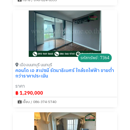
ทราย / 096-814-6555
รหัสทรัพย์ : 7364
เมืองนนทบุรี นนทบุรี
คอนโด เอ สเปซมี รัตนาธิเบศร์ ใกล้รถไฟฟ้า ขายต่ำ
กว่าราคาประเมิน
ราคา
฿ 1,290,000
เจี๊ยบ / 086-374-5740