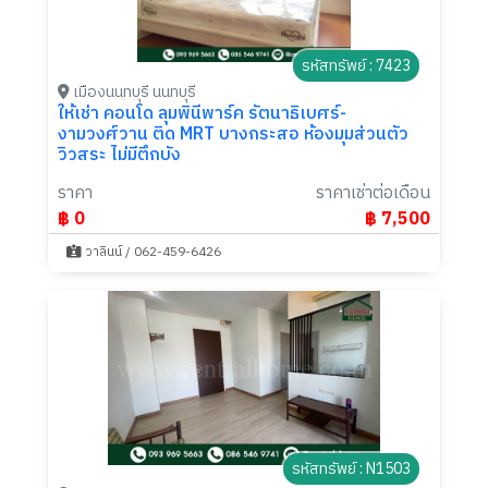
รหัสทรัพย์ : 7423
เมืองนนทบุรี นนทบุรี
ให้เช่า คอนโด ลุมพินีพาร์ค รัตนาธิเบศร์-
งามวงศ์วาน ติด MRT บางกระสอ ห้องมุมส่วนตัว
วิวสระ ไม่มีตึกบัง
ราคา
ราคาเช่าต่อเดือน
฿ 0
฿ 7,500
วาลินน์ / 062-459-6426
รหัสทรัพย์ : N1503