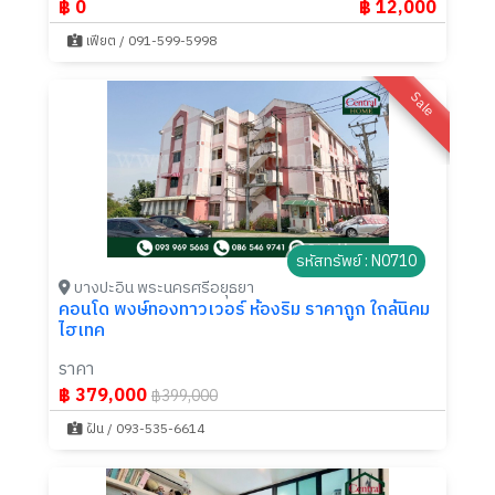
฿ 0
฿ 12,000
เฟียต / 091-599-5998
Sale
รหัสทรัพย์ : N0710
บางปะอิน พระนครศรีอยุธยา
คอนโด พงษ์ทองทาวเวอร์ ห้องริม ราคาถูก ใกล้นิคม
ไฮเทค
ราคา
฿ 379,000
฿399,000
ฝัน / 093-535-6614