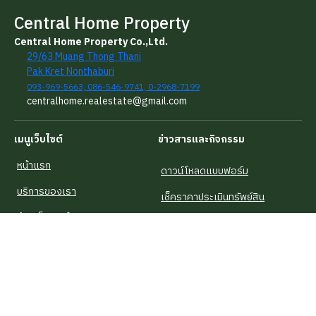
Central Home Property
Central Home Property Co.,Ltd.
29/63 Muang Thong Thani
Pak Kret Nonthaburi
093-969-5663, 086-546-9741, 0-2968-7199
centralhome.realestate@gmail.com
เมนูเว็บไซต์
ข่าวสารและกิจกรรม
หน้าแรก
ดาวน์โหลดแบบฟอร์ม
บริการของเรา
เช็คราคาประเมินทรัพย์สิน
รู้จักเซ็นทรัลโฮม
เช็คราคาประเมินห้องชุด
คำนวณวงเงินกู้
คำนวณราคาโอนกรรมสิทธิ์
บทความน่ารู้