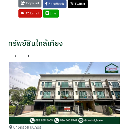
Copy url
FaceBook
Twitter
Line
ส่ง Email
ทรัพย์สินใกล้เคียง
ทา
รา
฿
บางกรวย นนทบุรี