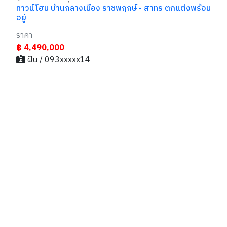
ทาวน์โฮม บ้านกลางเมือง ราชพฤกษ์ - สาทร ตกแต่งพร้อม
อยู่
ราคา
ือน
฿ 4,490,000
00
ฝัน / 093xxxxx14