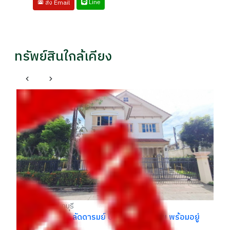
Line
ส่ง Email
ทรัพย์สินใกล้เคียง
บ้
รา
฿
บางกรวย นนทบุรี
ย
ให้เช่า บ้านเดี่ยว ลัดดารมย์ ปิ่นเกล้า บ้านสวย พร้อมอยู่