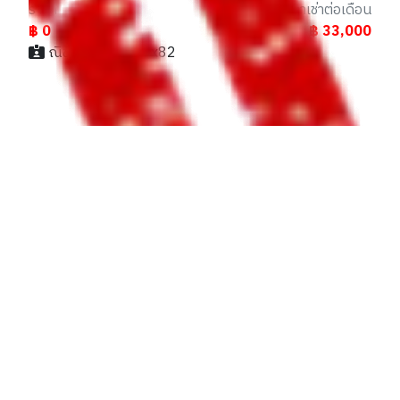
ราคา
ราคาเช่าต่อเดือน
฿ 0
฿ 33,000
ณิชชา / 088xxxxx82