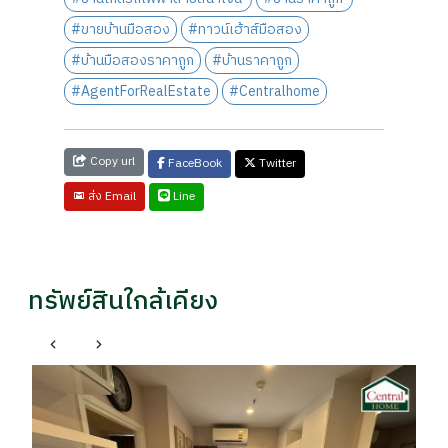
#ขายบ้านมือสอง
#ทาวน์เฮ้าส์มือสอง
#บ้านมือสองราคาถูก
#บ้านราคาถูก
#AgentForRealEstate
#Centralhome
Copy url
FaceBook
Twitter
Line
ส่ง Email
ทรัพย์สินใกล้เคียง
พล