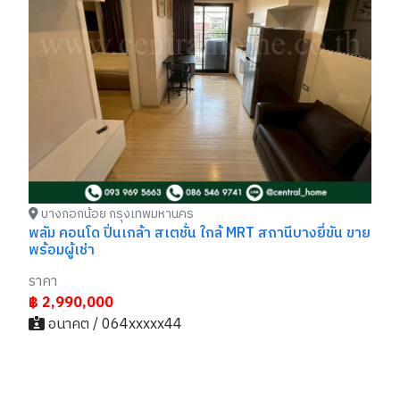
รา
฿
บางกอกน้อย กรุงเทพมหานคร
พลัม คอนโด ปิ่นเกล้า สเตชั่น ใกล้ MRT สถานีบางยี่ขัน ขาย
พร้อมผู้เช่า
ราคา
฿ 2,990,000
อนาคต / 064xxxxx44