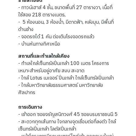
รายละเอียด
- ทาวน์เฮาส์ 4 ชั้น, ขนาดพื้นที่ 27 ตารางวา, เนื้อที่
ใช้สอย 218 ตารางเมตร,
- 5 ห้องนอน, 3 ห้องน้ำ, มีดาดฟ้า, หลังมุม, มีพื้นที่
ด้านข้าง
- จอดรถได้ 1 คัน ต่อเติมโรงจอดรถแล้ว
- บ้านหันทางทิศเหนือ
สถานที่และทำเลใกล้เคียง
- ทำเลใกล้เซ็นทรัลปิ่นเกล้า 100 เมตร โครงการ
เหมาะสำหรับอยู่อาศัย สงบ สะอาด
- ใกล้ Lotus เมเจอร์ ปิ่นเกล้า ใกล้เซ็นทรัลปิ่นเกล้า
- ใกล้มหาวิทยาลัยธรรมศาสตร์ มหาวิทยาลัย
ศิลปากร
การเดินทาง
- เข้าออก ซอยจรัญสนิทวงศ์ 45 ซอยบรมราชชนนี 5
- สะดวกทุกเส้นทาง ใจกลางจุดเชื่อมต่อที่ลงตัว ใกล้
เซ็นทรัลปิ่นเกล้า โลตัสปิ่นเกล้า