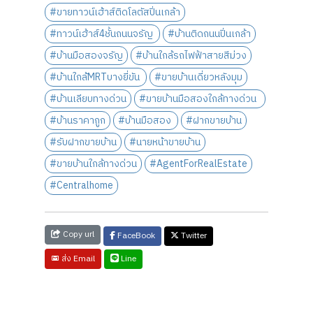
#ขายทาวน์เฮ้าส์ติดโลตัสปิ่นเกล้า
#ทาวน์เฮ้าส์4ชั้นถนนจรัญ
#บ้านติดถนนปิ่นเกล้า
#บ้านมือสองจรัญ
#บ้านใกล้รถไฟฟ้าสายสีม่วง
#บ้านใกล้MRTบางยี่ขัน
#ขายบ้านเดี่ยวหลังมุม
#บ้านเลียบทางด่วน
#ขายบ้านมือสองใกล้ทางด่วน
#บ้านราคาถูก
#บ้านมือสอง
#ฝากขายบ้าน
#รับฝากขายบ้าน
#นายหน้าขายบ้าน
#ขายบ้านใกล้ทางด่วน
#AgentForRealEstate
#Centralhome
Copy url
FaceBook
Twitter
Line
ส่ง Email