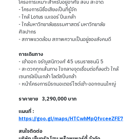
โครงการเหมาะสำหรับอยู่อาศัย สงบ สะอาด
- โครงการมีชื่อเสียงเป็นที่รู้จัก
- ใกล้ Lotus เมเจอร์ ปิ่นเกล้า
- ใกล้มหาวิทยาลัยธรรมศาสตร์ มหาวิทยาลัย
ศิลปากร
- สภาพแวดล้อม สภาพความเป็นอยู่ของสังคมดี
การเดินทาง
- เข้าออก จรัญสนิทวงศ์ 45 บรมราชชนนี 5
- สะดวกทุกเส้นทาง ใจกลางจุดเชื่อมต่อที่ลงตัว ใกล้
เซนทรัลปิ่นเกล้า โลตัสปิ่นกล้า
- หน้าโครงการมีรถมอเตอร์ไซด์เข้า-ออกถนนใหญ่
ราคาขาย 3,290,000 บาท
แผนที่ :
https://goo.gl/maps/HTCwhMpQfvceeZFE7
สนใจติดต่อ
บริษัท เซ็นทรัล โฮม พร็อพเพอร์ตี้ จำกัด