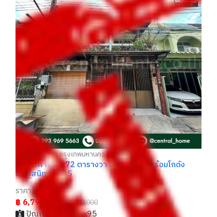
ที
3
รา
฿
นี
บางกอกน้อย กรุงเทพมหานคร
อาคารพาณิชย์ 72 ตารางวา โฮมออฟฟิศพร้อมโกดัง
จรัญสนิทวงศ์ 35
ราคา
฿ 6,790,000
฿8,500,000
ปัณณ์ / 094xxxxx95