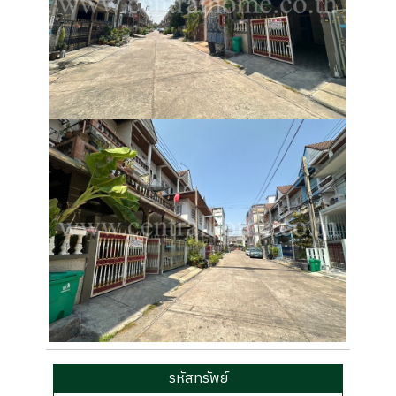
รหัสทรัพย์