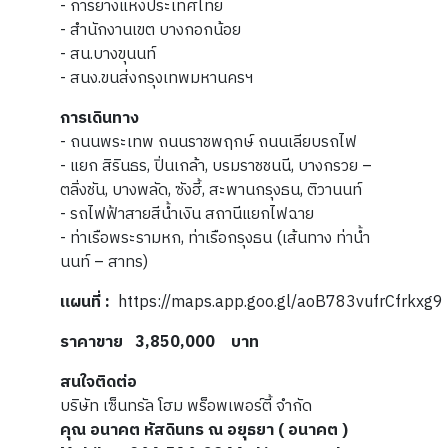
- การยางแห่งประเทศไทย
- สำนักงานเขต บางกอกน้อย
- สน.บางขุนนท์
- สนง.ขนส่งกรุงเทพมหานครฯ
การเดินทาง
- ถนนพระเทพ ถนนราชพฤกษ์ ถนนเลียบรถไฟ
- แยก สิรินธร, ปิ่นเกล้า, บรมราชชนนี, บางกรวย –
ตลิ่งชัน, บางพลัด, ซังฮี้, สะพานกรุงธน, ติวานนท์
- รถไฟฟ้าสายสีน้ำเงิน สถานีแยกไฟฉาย
- ท่าเรือพระรามหก, ท่าเรือกรุงธน (เส้นทาง ท่าน้ำ
นนท์ – สาทร)
แผนที่ :
https://maps.app.goo.gl/aoB783vufrCfrkxg9
ราคาขาย
3,850,000
บาท
สนใจติดต่อ
บริษัท เซ็นทรัล โฮม พร็อพเพอร์ตี้ จำกัด
คุณ อนาคต หัสดินทร ณ อยุธยา ( อนาคต )