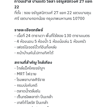
ทาวน์เฮ้าส์ บ้านแก้ว วิลล่า จรัญสนิทวงศ์ 27 แยก
22
ที่ตั้ง : ซอย จรัญสนิทวงศ์ 27 แยก 22 แขวงบางขุน
ศรี เขตบางกอกน้อย กรุงเทพมหานคร 10700
รายละเอียดทรัพย์
- เนื้อที่ 24 ตารางวา พื้นที่ใช้สอย 130 ตารางเมตร
- 4 ห้องนอน 5 ห้องน้ำ 1 ห้องนั่งเล่น 1 ห้องครัว
- เฟอร์นิเจอร์บิ้วท์อินทั้งหลัง
- หน้าบ้านหันไปทางทิศใต้
สถานที่สำคัญ ใกล้เคียง
- ใกล้แม็คโครจรัญฯ
- MRT ไฟฉาย
- โรงพยาบาลศิริราช
- กรมบังคับคดี
- ตลาดน้ำตลิ่งชัน
- เซ็นทรัลพลาซ่า ปิ่นเกล้า
- เทสโก้โลตัส ปิ่นเกล้า