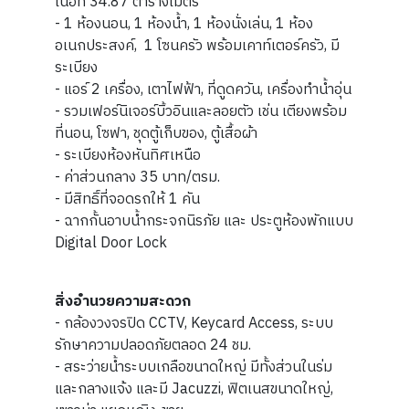
เนื้อที่ 34.87 ตารางเมตร
- 1 ห้องนอน, 1 ห้องน้ำ, 1 ห้องนั่งเล่น, 1 ห้อง
อเนกประสงค์, 1 โซนครัว พร้อมเคาท์เตอร์ครัว, มี
ระเบียง
- แอร์ 2 เครื่อง, เตาไฟฟ้า, ที่ดูดควัน, เครื่องทำน้ำอุ่น
- รวมเฟอร์นิเจอร์บิ้วอินและลอยตัว เช่น เตียงพร้อม
ที่นอน, โซฟา, ชุดตู้เก็บของ, ตู้เสื้อผ้า
- ระเบียงห้องหันทิศเหนือ
- ค่าส่วนกลาง 35 บาท/ตรม.
- มีสิทธิ์ที่จอดรถให้ 1 คัน
- ฉากกั้นอาบน้ำกระจกนิรภัย และ ประตูห้องพักแบบ
Digital Door Lock
สิ่งอำนวยความสะดวก
- กล้องวงจรปิด CCTV, Keycard Access, ระบบ
รักษาความปลอดภัยตลอด 24 ชม.
- สระว่ายน้ำระบบเกลือขนาดใหญ่ มีทั้งส่วนในร่ม
และกลางแจ้ง และมี Jacuzzi, ฟิตเนสขนาดใหญ่,