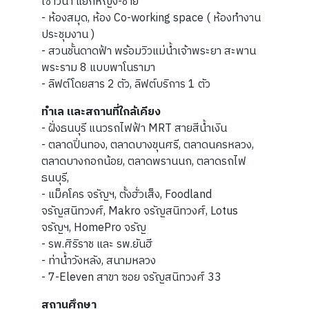
เซาวน่า แยกหญิง-ชาย
- ห้องสมุด, ห้อง Co-working space ( ห้องทำงาน
ประชุมงาน )
- สวนชั้นดาดฟ้า พร้อมวิวแม่น้ำเจ้าพระยา สะพาน
พระราม 8 แบบพาโนรามา
- ลิฟต์โดยสาร 2 ตัว, ลิฟต์บริการ 1 ตัว
ทำเล และสถานที่ใกล้เคียง
- ฝั่งธนบุรี แนวรถไฟฟ้า MRT สายสีน้ำเงิน
- ตลาดปิ่นทอง, ตลาดบางขุนศรี, ตลาดนครหลวง,
ตลาดบางกอกน้อย, ตลาดพรานนก, ตลาดรถไฟ
ธนบุรี,
- แม็คโคร จรัญฯ, ตั้งฮั่วเส็ง, Foodland
จรัญสนิทวงศ์, Makro จรัญสนิทวงศ์, Lotus
จรัญฯ, HomePro จรัญ
- รพ.ศิริราช และ รพ.ยันฮี
- ท่าน้ำวังหลัง, สนามหลวง
- 7-Eleven สาขา ซอย จรัญสนิทวงศ์ 33
สถานศึกษา