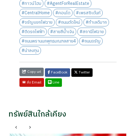
#ทาวน์โฮม
#AgentForRealEstate
#CentralHome
#คอนโด
#เพรสซิเด้นท์
#จรัญแยกไฟฉาย
#ถนนตัดใหม่
#ทำเลดีมาก
#ติดรถไฟฟ้า
#สายสีน้ำเงิน
#สถานีไฟฉาย
#ถนนพรานนกพุทธมณฑลสาย4
#ถนนจรัญ
#น่าลงทุน
Copy url
FaceBook
Twitter
Line
ส่ง Email
ทรัพย์สินใกล้เคียง