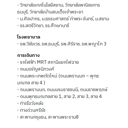
- วิทยาลัยเทคโนโลยีสยาม, วิทยาลัยพณิชยการ
ธนบุรี, วิทยาลัยบ้านสมเด็จเจ้าพระยา
- ม.ศิลปากร, ม.ธรรมศาสตร์ ท่าพระจันทร์, ม.สยาม
- รร.สตรีวิทยา, รร.ศึกษานารี
โรงพยาบาล
- รพ.วิชัยเวช, รพ.ธนบุรี, รพ.ศิริราช, รพ.พญาไท 3
การเดินทาง
- รถไฟฟ้า MRT สถานีแยกไฟฉาย
- ถนนจรัญสนิทวงศ์
- ถนนพระเทพตัดใหม่ (ถนนพรานนก – พุทธ
มณฑล สาย 4 )
- ถนนพรานนก, ถนนบรมราชชนนี, ถนนราชพฤกษ์
- ถนนพุทธมณฑลสาย 1, สาย 2, สาย 3, สาย 4
- ท่าเรือวังหลัง
- ทางด่วนศรีรัช
- สะพานกรุงธน, สะพานพระราม8