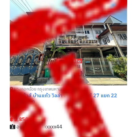
ที
3
รา
฿
บางกอกน้อย กรุงเทพมหานคร
ทาวน์เฮ้าส์ บ้านแก้ว วิลล่า จรัญสนิทวงศ์ 27 แยก 22
ราคาถูกมาก
ราคา
฿ 3,850,000
อนาคต / 064xxxxx44