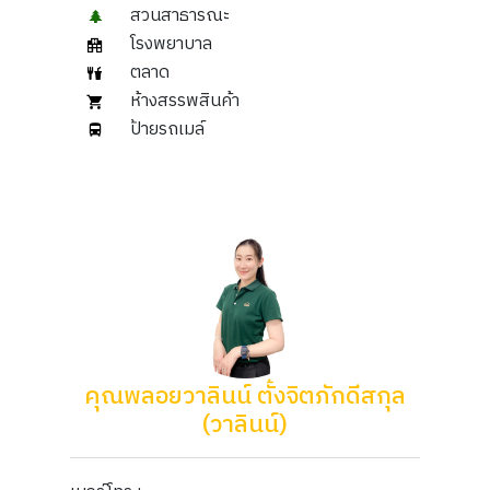
สวนสาธารณะ
โรงพยาบาล
ตลาด
ห้างสรรพสินค้า
ป้ายรถเมล์
คุณพลอยวาลินน์​ ตั้งจิตภักดีสกุล
(วาลินน์)