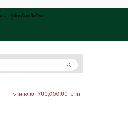
รม
รู้จักเซ็นทรัลโฮม
ราคาขาย
700,000.00
บาท