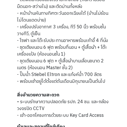
มืดนอก-สว่างใน) และติดม่านทั้งหลัง
- หน้าบ้านหันทางทิศตะวันออกเฉียงใต้ (บ้านไม่ร้อน
ไม่โดนแดดบ่าย)
- เครื่องปรับอากาศ 3 เครื่อง, ทีวี 50 นิ้ว พร้อมชั้น
วางทีวี, ตู้เย็น
- โซฟา และโต๊ะรับประทานอาหารพร้อมเก้าอี้ 4 ที่นั่ง
- ชุดเตียงนอน 6 ฟุต พร้อมที่นอน + ตู้เสื้อผ้า + โต๊ะ
เครื่องแป้ง (ห้องนอนชั้น 1)
- ชุดเตียงนอน 6 ฟุต + ตู้เสื้อผ้าบานเลื่อนขนาด 2
เมตร (ห้องนอน Master ชั้น 2)
- ปั๊มน้ำ Stiebel Eltron และแท้งค์น้ำ 700 ลิตร
- พร้อมเข้าอยู่ได้ตั้งแต่ต้นเดือนมิถุนายนเป็นต้นไป
สิ่งอำนวยความสะดวก
-
ระบบรักษาความปลอดภัย รปภ. 24 ชม. และกล้อง
วงจรปิด CCTV
- เข้า-ออกโครงการด้วยระบบ Key Card Access
ทำเลและสถานที่ใกล้เคียง