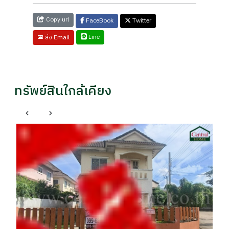
Copy url
FaceBook
Twitter
Line
ส่ง Email
ทรัพย์สินใกล้เคียง
บ้
รา
฿