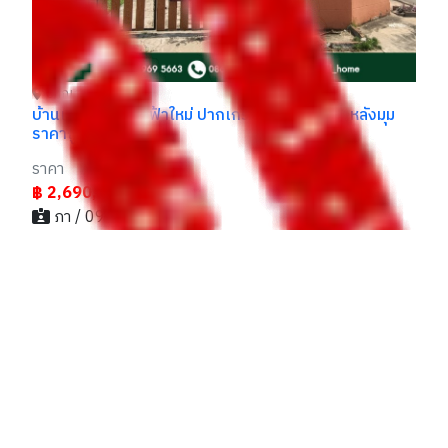
ุด
ปากเกร็ด นนทบุรี
บ้านเดี่ยว หมู่บ้าน ฟ้าใหม่ ปากเกร็ด ต้นโครงการ หลังมุม
ราคาถูก พร้อมอยู่
ราคา
฿ 2,690,000
ภา / 099xxxxx69