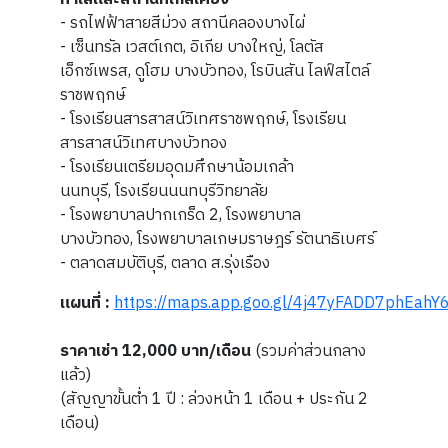
- รถไฟฟ้าสายสีม่วง สถานีคลองบางไผ่
- เซ็นทรัล เวสต์เกต, อิเกีย บางใหญ่, โลตัส
เอ็กซ์เพรส, ดูโฮม บางบัวทอง, โรบินสัน ไลฟ์สไตล์
ราชพฤกษ์
- โรงเรียนสารสาสน์วิเทศราชพฤกษ์, โรงเรียน
สารสาสน์วิเทศบางบัวทอง
- โรงเรียนเตรียมอุดมศึกษาน้อมเกล้า
นนทบุรี, โรงเรียนนนทบุรีวิทยาลัย
- โรงพยาบาลปากเกร็ด 2, โรงพยาบาล
บางบัวทอง, โรงพยาบาลเกษมราษฎร์ รัตนาธิเบศร์
- ตลาดสมบัติบุรี, ตลาด ส.รุ่งเรือง
แผนที่ :
https://maps.app.goo.gl/4j47yFADD7phEahY
ราคาเช่า 12,000 บาท/เดือน
(รวมค่าส่วนกลาง
แล้ว)
(สัญญาขั้นต่ำ 1 ปี : ล่วงหน้า 1 เดือน + ประกัน 2
เดือน)