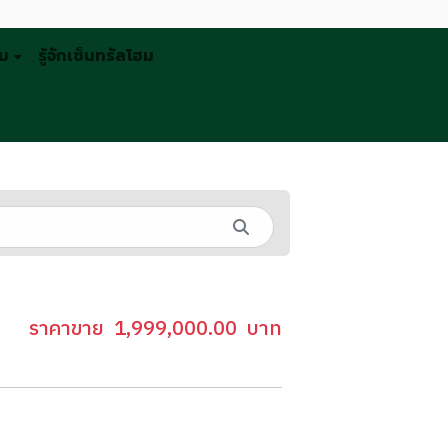
รม
รู้จักเซ็นทรัลโฮม
ราคาขาย
1,999,000.00
บาท