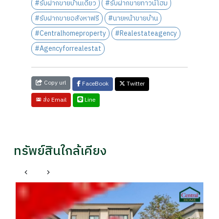
#รับฝากขายบ้านเดี่ยว
#รับฝากขายทาวน์โฮม
#รับฝากขายอสังหาฟรี
#นายหน้าขายบ้าน
#Centralhomeproperty
#Realestateagency
#Agencyforrealestat
Copy url
FaceBook
Twitter
Line
ส่ง Email
ทรัพย์สินใกล้เคียง
ทา