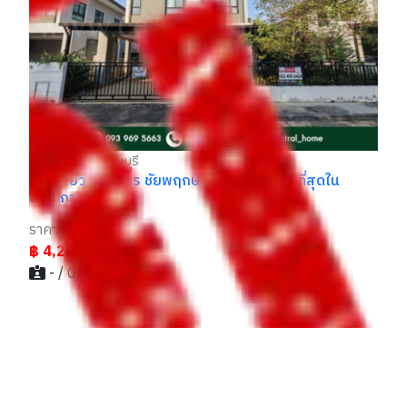
คล
รา
฿
บางบัวทอง นนทบุรี
บ้านเดี่ยว สัมมากร ชัยพฤกษ์ - วงแหวน 2 ถูกที่สุดใน
โครงการ
ราคา
฿ 4,200,000
- / 029xxxx99