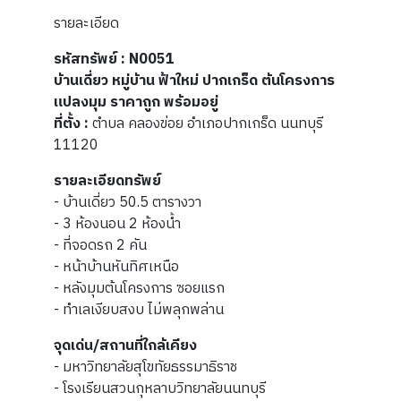
รายละเอียด
รหัสทรัพย์ : N0051
บ้านเดี่ยว หมู่บ้าน ฟ้าใหม่ ปากเกร็ด ต้นโครงการ
แปลงมุม ราคาถูก พร้อมอยู่
ที่ตั้ง :
ตำบล คลองข่อย อำเภอปากเกร็ด นนทบุรี
11120
รายละเอียดทรัพย์
- บ้านเดี่ยว 50.5 ตารางวา
- 3 ห้องนอน 2 ห้องน้ำ
- ที่จอดรถ 2 คัน
- หน้าบ้านหันทิศเหนือ
- หลังมุมต้นโครงการ ซอยแรก
- ทำเลเงียบสงบ ไม่พลุกพล่าน
จุดเด่น/สถานที่ใกล้เคียง
- มหาวิทยาลัยสุโขทัยธรรมาธิราช
- โรงเรียนสวนกุหลาบวิทยาลัยนนทบุรี