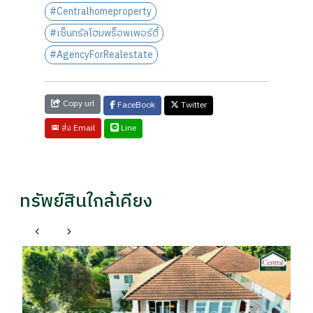
#Centralhomeproperty
#เซ็นทรัลโฮมพร็อพเพอร์ตี้
#AgencyForRealestate
Copy url
FaceBook
Twitter
Line
ส่ง Email
ทรัพย์สินใกล้เคียง
เ
อพ
รา