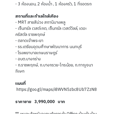
- 3 ห้องนอน, 2 ห้องน้ำ , 1 ห้องครัว, 1 ที่จอดรถ
สถานที่และทำเลใกล้เคียง
- MRT สายสีม่วง สถานีบางพลู
- เซ็นทรัล เวสต์เกต, เซ็นทรัล เวสต์วิลล์, เดอะ
คริสตัล ราชพฤกษ์
- ตลาดเจ้าพระยา
- รร.เตรียมอุดมศึกษาพัฒนาการ นนทบุรี
- โรงพยาบาลเกษมราษฎร์
- อบต.บางกร่าง
- ถ.ราชพฤกษ์,​ ถ.บางกรวย-ไทรน้อย, ถ.กาญจนา
ภิเษก
แผนที่
https://goo.gl/maps/i8WVN5zbc8Ub7ZzN8
ราคาขาย 3,990,000 บาท