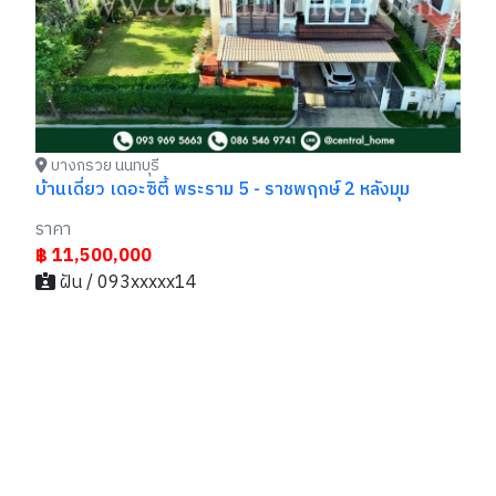
฿
บางกรวย นนทบุรี
บ้านเดี่ยว เดอะซิตี้ พระราม 5 - ราชพฤกษ์ 2 หลังมุม
ราคา
฿ 11,500,000
ฝัน / 093xxxxx14