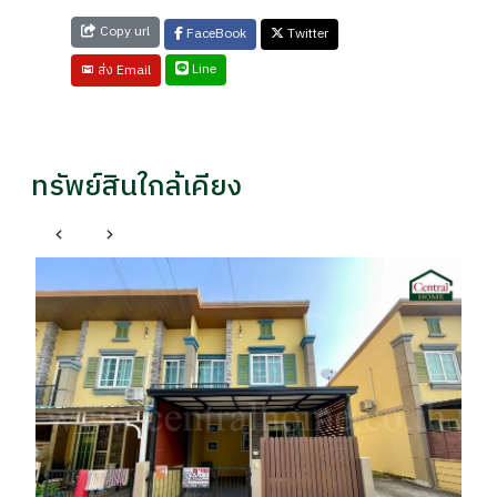
Copy url
FaceBook
Twitter
Line
ส่ง Email
ทรัพย์สินใกล้เคียง
เ
ทา
ไท
รา
฿