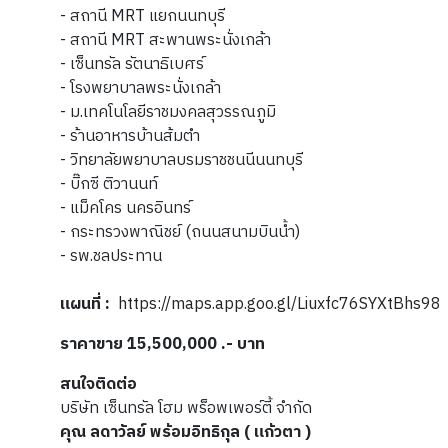
- สถานี MRT แยกนนทบุรี
- สถานี MRT สะพานพระนั่งเกล้า
- เซ็นทรัล รัตนาธิเบศร์
- โรงพยาบาลพระนั่งเกล้า
- ม.เทคโนโลยีราชมงคลสุวรรณภูมิ
- ร้านอาหารบ้านส้มตำ
- วิทยาลัยพยาบาลบรมราชชนนีนนทบุรี
- บิ๊กซี ติวานนท์
- แม็คโคร นครอินทร์
- กระทรวงพาณิชย์ (ถนนสนามบินน้ำ)
- รพ.ชลประทาน
แผนที่
:
https://maps.app.goo.gl/Liuxfc76SYXtBhs98
ราคาขาย 15,500,000 .- บาท
สนใจติดต่อ
บริษัท เซ็นทรัล โฮม พร็อพเพอร์ตี้ จำกัด
คุณ ลดาวัลย์ พร้อมอิทธิกุล ( แก้วตา )