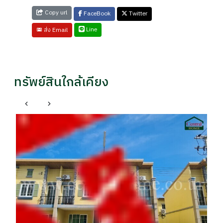
Copy url
FaceBook
Twitter
Line
ส่ง Email
ทรัพย์สินใกล้เคียง
บ้
รา
฿