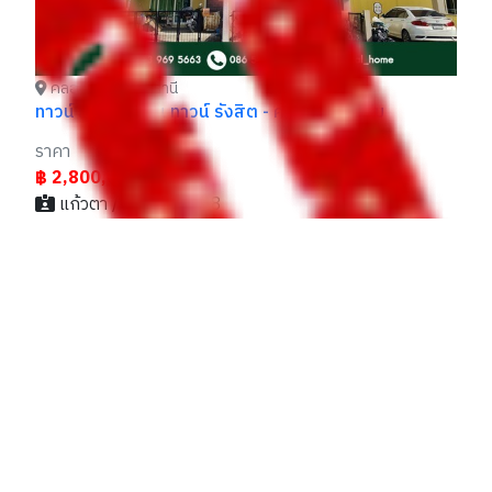
คลองหลวง ปทุมธานี
ทาวน์โฮม โกลเด้น ทาวน์ รังสิต - คลอง 3 หลังริม
ราคา
฿ 2,800,000
แก้วตา / 083xxxxx38