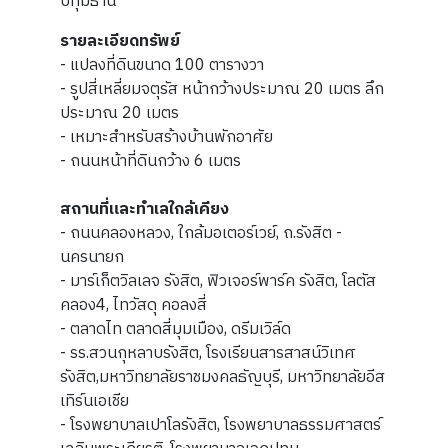
ปทุมธานี
รายละเอียดทรัพย์
- แปลงที่ดินขนาด 100 ตารางวา
- รูปสี่เหลี่ยมจตุรัส หน้ากว้างประมาณ 20 เมตร ลึก
ประมาณ 20 เมตร
- เหมาะสำหรับสร้างบ้านพักอาศัย
- ถนนหน้าที่ดินกว้าง 6 เมตร
สถานที่และทำเลใกล้เคียง
- ถนนคลองหลวง, ใกล้มอเตอร์เวย์, ถ.รังสิต -
นครนายก
- มาร์เก็ตวิลเลจ รังสิต, ฟิวเจอร์พาร์ค รังสิต, โลตัส
คลอง4, ไทวัสดุ คอลงสี่
- ตลาดไท ตลาดสี่มุมเมือง, ดรีมเวิล์ด
- รร.สวนกุหลาบรังสิต, โรงเรียนสารสาสน์วิเทศ
รังสิต,มหาวิทยาลัยราชมงคลธัญบุรี, มหาวิทยาลัยอีส
เทิร์นเอเชีย
- โรงพยาบาลเปาโลรังสิต, โรงพยาบาลธรรมศาสตร์