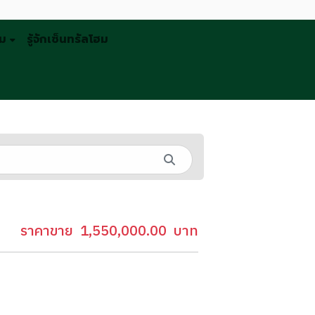
รม
รู้จักเซ็นทรัลโฮม
ราคาขาย
1,550,000.00
บาท