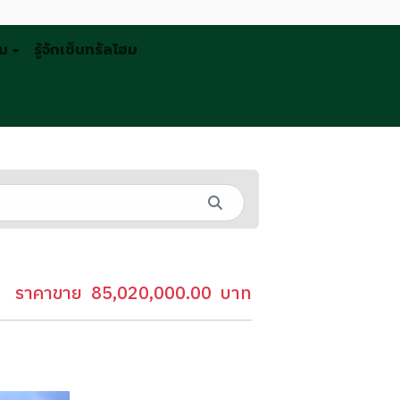
รม
รู้จักเซ็นทรัลโฮม
ราคาขาย
85,020,000.00
บาท