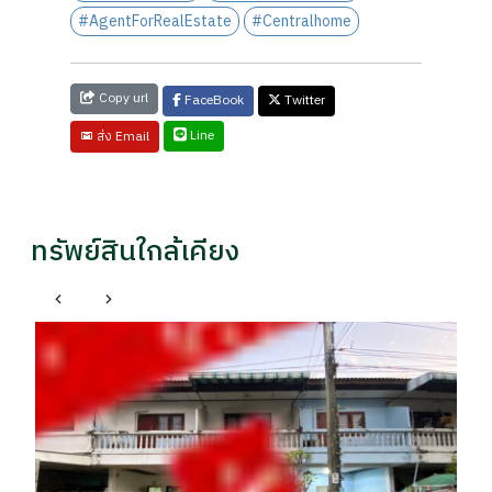
#AgentForRealEstate
#Centralhome
Copy url
FaceBook
Twitter
Line
ส่ง Email
ทรัพย์สินใกล้เคียง
เ
คอ
ก
รา
฿