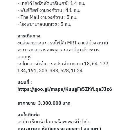
- เทสโก้ โลตัส รัตนาธิเบศร์ : 1.4 กม.
- พันธ์ทิยพ์ งามวงศ์วาน : 4.1 กม.
- The Mall งามวงศ์วาน : 5 กม.
- โรงพยาบาลนนทเวช : 5 กม.
การเดินทาง
ขนส่งสาธารณะ : รถไฟฟ้า MRT สายสีม่วง สถานี
กระทรวงสาธารณะสุขและสถานีศูนย์ราชการ
นนทบุรี
รถโดยสารที่ผ่าน : รถประจำทางสาย 18, 64, 177,
134, 191, 203, 388, 528, 1024
แผนที่ :
https://goo.gl/maps/KuugFs5ZhYLqaJJz6
ราคาขาย 3,300,000
บาท
สนใจติดต่อ
บริษัท เซ็นทรัล โฮม พร็อพเพอร์ตี้ จำกัด
คุณ อนาคต หัสดินทร ณ อยุธยา ( อนาคต )