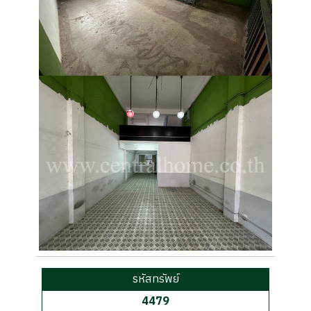
รหัสทรัพย์
4479