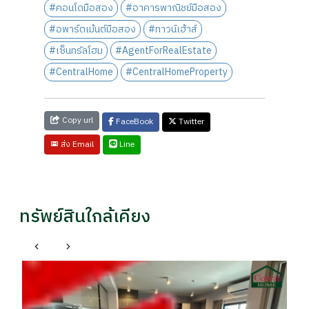
#คอนโดมือสอง
#อาคารพาณิชย์มือสอง
#อพาร์ตเม้นต์มือสอง
#ทาวน์เฮ้าส์
#เซ็นทรัลโฮม
#AgentForRealEstate
#CentralHome
#CentralHomeProperty
Copy url
FaceBook
Twitter
Line
ส่ง Email
ทรัพย์สินใกล้เคียง
คอ