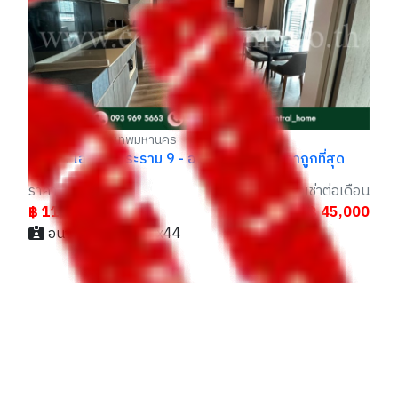
พร
รา
฿
ห้วยขวาง กรุงเทพมหานคร
คอนโด ไอดีโอ พระราม 9 - อโศก ห้องมุม ราคาถูกที่สุด
ูก
ราคา
ราคาเช่าต่อเดือน
ือน
฿ 11,000,000
฿ 45,000
00
อนาคต / 064xxxxx44