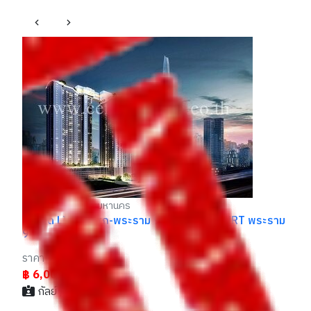
ดินแดง กรุงเทพมหานคร
อาคารพาณิชย์ 4 ชั้น ซอยโพธิ์ปั้น หลังฟอร์จูนทาวน์ ถนน
คอ
อโศก - ดินแดง
ให
ราคา
รา
฿ 9,000,000
฿
มาร์ค / 088xxxxx25
าม