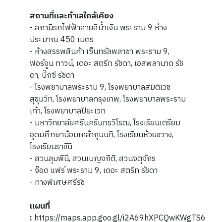
สถานที่และทำเลใกล้เคียง
- สถานีรถไฟฟ้าสายสีน้ำเงิน พระราม 9 ห่าง
ประมาณ 450 เมตร
- ห้างสรรพสินค้า เซ็นทรัลพลาซา พระราม 9,
ฟอร์จูน ทาวน์, เดอะ สตรีท รัชดา, เอสพลานาด รัช
ดา, บิ๊กซี รัชดา
- โรงพยาบาลพระราม 9, โรงพยาบาลสมิติเวช
สุขุมวิท, โรงพยาบาลกรุงเทพ, โรงพยาบาลพระราม
เก้า, โรงพยาบาลปิยะเวท
- มหาวิทยาลัยศรีนครินทรวิโรฒ, โรงเรียนเตรียม
อุดมศึกษาน้อมเกล้ากุนนที, โรงเรียนห้วยขวาง,
โรงเรียนราชินี
- สวนลุมพินี, สวนเบญจกิติ, สวนจตุจักร
- จ๊อด แฟร์ พระราม 9, เดอะ สตรีท รัชดา
- ทางพิเศษศรีรัช
แผนที่
:
https://maps.app.goo.gl/i2A69hXPCQwKWgTS6