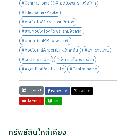
#CentralHome
#ไอดีโอพระราม9อโศก
#IdeoRama9Asoke
#คอนโดไอดีโอพระราม9อโศก
#ขายคอนโดไอดีโอพระราม9อโศก
#คอนโดใกล้MRTพระราม9
#คอนโดใกล้AirportLinkมักกะสัน
#ฝากขายบ้าน
#รับฝากขายบ้าน
#เซ็นทรัลโฮมขายบ้าน
#AgentForRealEstate
#Centralhome
Copy url
FaceBook
Twitter
Line
ส่ง Email
ทรัพย์สินใกล้เคียง