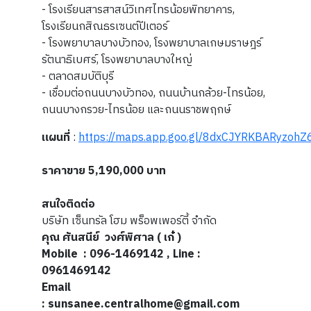
- โรงเรียนสารสาสน์วิเทศไทรน้อยพิทยาคาร,
โรงเรียนกสิณธรเซนต์ปีเตอร์
- โรงพยาบาลบางบัวทอง, โรงพยาบาลเกษมราษฎร์
รัตนาธิเบศร์, โรงพยาบาลบางใหญ่
- ตลาดสมบัติบุรี
- เชื่อมต่อถนนบางบัวทอง, ถนนบ้านกล้วย-ไทรน้อย,
ถนนบางกรวย-ไทรน้อย และถนนราชพฤกษ์
แผนที่
:
https://maps.app.goo.gl/8dxCJYRKBARyzohZ
ราคาขาย 5,190,000 บาท
สนใจติดต่อ
บริษัท เซ็นทรัล โฮม พร็อพเพอร์ตี้ จำกัด
คุณ ศันสนีย์ วงศ์พิศาล ( เก๋ )
Mobile
: 096-1469142 , Line :
0961469142
Email
: sunsanee.centralhome@gmail.com