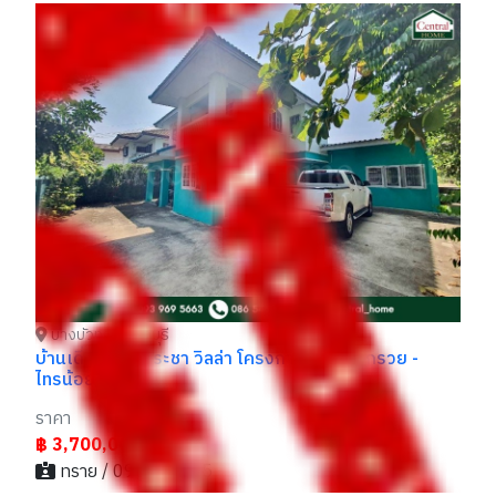
บางบัวทอง นนทบุรี
บ้านแฝด ศุภาลัย วิลล์ ชัยพฤกษ์ - วง
โครงการ
ราคา
฿ 2,900,000
฿2,990,000
- / 029xxxx99
 โครงการ 15 บางกรวย -