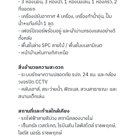
- 3 ห้องนอน, 3 ห้องน้ำ, 1 ห้องนั่งเล่น, 1 ห้องครัว, 2
ที่จอดรถ
- เครื่องปรับอากาศ 4 เครื่อง, เครื่องทำน้ำอุ่น, ปั๊ม
น้ำ+แท้งค์น้ำ 1 ชุด
- เฟอร์นิเจอร์พร้อมอยู่ และผ้าม่านกรองแสงอย่างดี
ทั้งหลัง
- พื้นชั้นล่าง SPC ลายไม้ / พื้นชั้นบนลามิเนต
- หน้าบ้านหันทางทิศเหนือ
สิ่งอำนวยความสะดวก
- ระบบรักษาความปลอดภัย รปภ. 24 ชม. และกล้อง
วงจรปิด CCTV
- คลับเฮาส์, สระว่ายน้ำ, ฟิตเนส, สวนสาธารณะ และ
สนามเด็กเล่น
สถานที่และทำเลใกล้เคียง
- รถไฟฟ้าสายสีม่วง สถานีคลองบางไผ่
- เซ็นทรัล เวสต์เกต, โรบินสัน ไลฟ์สไตล์ ราชพฤกษ์,
โลตัส นอร์ธ ราชพฤกษ์