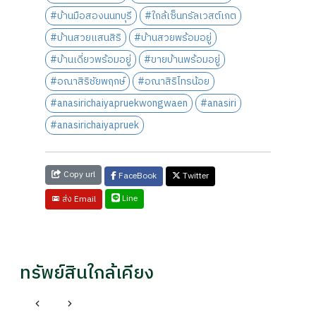
#บ้านมือสองนนทบุรี
#ใกล้เซ็นทรัลเวสต์เกต
#บ้านสวยแสนสิริ
#บ้านสวยพร้อมอยู่
#บ้านเดี่ยวพร้อมอยู่
#ขายบ้านพร้อมอยู่
#อณาสิริชัยพฤกษ์
#อณาสิริไทรน้อย
#anasirichaiyapruekwongwaen
#anasiri
#anasirichaiyapruek
Copy url
FaceBook
Twitter
Line
ส่ง Email
ทรัพย์สินใกล้เคียง