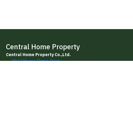
Central Home Property
Central Home Property Co.,Ltd.
29/63 Muang Thong Thani
Pak Kret Nonthaburi
093-969-5663, 086-546-9741, 0-2968-7199
centralhome.realestate@gmail.com
เมนูเว็บไซต์
ข่าวสารและกิจกรรม
หน้าแรก
ดาวน์โหลดแบบฟอร์ม
บริการของเรา
เช็คราคาประเมินทรัพย์สิน
รู้จักเซ็นทรัลโฮม
เช็คราคาประเมินห้องชุด