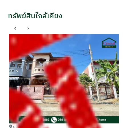
ทรัพย์สินใกล้เคียง
ทา
รา
รา
฿
ู่
บางบัวทอง นนทบุรี