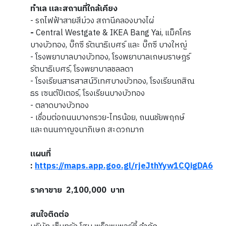
ทำเล และสถานที่ใกล้เคียง
- รถไฟฟ้าสายสีม่วง สถานีคลองบางไผ่
-
Central Westgate & IKEA Bang Yai, แม็คโคร
บางบัวทอง, บิ๊กซี รัตนาธิเบศร์ และ บิ๊กซี บางใหญ่
- โรงพยาบาลบางบัวทอง, โรงพยาบาลเกษมราษฎร์
รัตนาธิเบศร์, โรงพยาบาลชลลดา
- โรงเรียนสารสาสน์วิเทศบางบัวทอง, โรงเรียนกสิณ
ธร เซนต์ปีเตอร์, โรงเรียนบางบัวทอง
- ตลาดบางบัวทอง
- เชื่อมต่อถนนบางกรวย-ไทรน้อย, ถนนชัยพฤกษ์
และถนนกาญจนาภิเษก สะดวกมาก
แผนที่
:
https://maps.app.goo.gl/rjeJthYyw1CQigDA6
ราคาขาย 2,100,000 บาท
สนใจติดต่อ