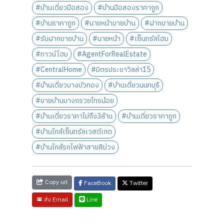
#บ้านเดี่ยวมือสอง
#บ้านมือสองราคาถูก
#บ้านราคาถูก
#นายหน้าขายบ้าน
#ฝากขายบ้าน
#รับฝากขายบ้าน
#นายหน้า
#เซ็นทรัลโฮม
#ทาวน์โฮม
#AgentForRealEstate
#CentralHome
#มิตรประชาวิลล่า15
#บ้านเดี่ยวบางบัวทอง
#บ้านเดี่ยวนนทบุรี
#ขายบ้านบางกรวยไทรน้อย
#บ้านเดี่ยวราคาไม่ถึง3ล้าน
#บ้านเดี่ยวราคาถูก
#บ้านใกล้เซ็นทรัลเวสต์เกต
#บ้านใกล้รถไฟฟ้าสายสีม่วง
Copy url
FaceBook
Twitter
Line
ส่ง Email