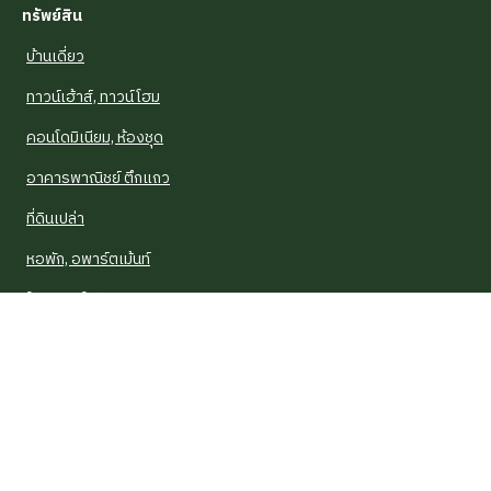
ทรัพย์สิน
บ้านเดี่ยว
ทาวน์เฮ้าส์, ทาวน์โฮม
คอนโดมิเนียม, ห้องชุด
อาคารพาณิชย์ ตึกแถว
ที่ดินเปล่า
หอพัก, อพาร์ตเม้นท์
โรงงาน, โกดัง
บ้านรีโนเวท
บ้าน NPA
อาคารสำนักงาน, ออฟฟิศ
บ้านแฝด