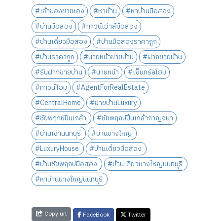
#เจ้าของขายเอง
#หาบ้าน
#หาบ้านมือสอง
#บ้านมือสอง
#ทาวน์เฮ้าส์มือสอง
#บ้านเดี่ยวมือสอง
#บ้านมือสองราคาถูก
#บ้านราคาถูก
#นายหน้าขายบ้าน
#ฝากขายบ้าน
#รับฝากขายบ้าน
#นายหน้า
#เซ็นทรัลโฮม
#ทาวน์โฮม
#AgentForRealEstate
#CentralHome
#ขายบ้านLuxury
#ชัยพฤกษ์ปิ่นเกล้า
#ชัยพฤกษ์ปิ่นเกล้ากาญจนา
#บ้านเช่านนทบุรี
#บ้านบางใหญ่
#LuxuryHouse
#บ้านเดี่ยวมือสอง
#บ้านชัยพฤกษ์มือสอง
#บ้านเดี่ยวบางใหญ่นนทบุรี
#หาบ้านบางใหญ่นนทบุรี
Copy url
FaceBook
Twitter