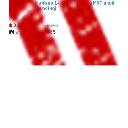
บ้านเดี่ยว หมู่บ้านภัสสร 14 ซอยกันตนา ใกล้ MRT สายสี
ม่วง สถานีตลาดบางใหญ่
ือน
ราคา
00
฿ 3,450,000
฿3,500,000
พาร์ท / 082xxxxx65