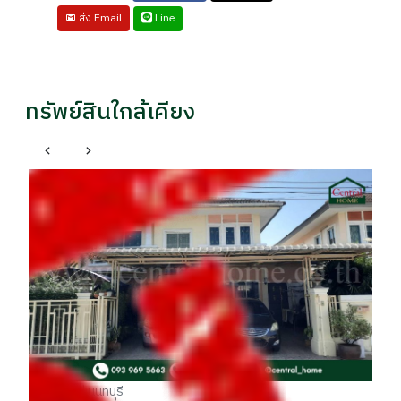
Line
ส่ง Email
ทรัพย์สินใกล้เคียง
ที
รา
฿
บางใหญ่ นนทบุรี