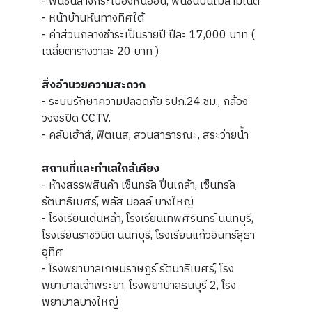
- พื้นชั้นล่างกระเบื้องหินอ่อน, พื้นชั้นบนไม้ลามิเนต
- หน้าบ้านหันทางทิศใต้
- ค่าส่วนกลางชำระเป็นรายปี ปีละ 17,000 บาท (
เฉลี่ยตารางวาละ 20 บาท )
สิ่งอำนวยความสะดวก
- ระบบรักษาความปลอดภัย รปภ.24 ชม., กล้อง
วงจรปิด CCTV.
- คลับเฮ้าส์, ฟิตเนส, สวนสาธารณะ, สระว่ายน้ำ
สถานที่และทำเลใกล้เคียง
- ห้างสรรพสินค้า เซ็นทรัล ปิ่นเกล้า, เซ็นทรัล
รัตนาธิเบศร์, พลัส มอลล์ บางใหญ่
- โรงเรียนเด่นหล้า, โรงเรียนเทพศิรินทร์ นนทบุรี,
โรงเรียนราชวินิต นนทบุรี, โรงเรียนแก้วอินทร์สุธา
อุทิศ
- โรงพยาบาลเกษมราษฏร์ รัตนาธิเบศร์, โรง
พยาบาลเจ้าพระยา, โรงพยาบาลธนบุรี 2, โรง
พยาบาลบางใหญ่