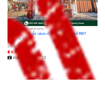
฿
พญาไท กรุงเทพมหานคร
ทาวน์เฮ้าส์ 3.5 ชั้น เล่นระดับ ซ.ชูจิตารมย์ ใกล้ MRT
สุทธิสาร
ราคา
฿ 6,900,000
ณิชชา / 088xxxxx82