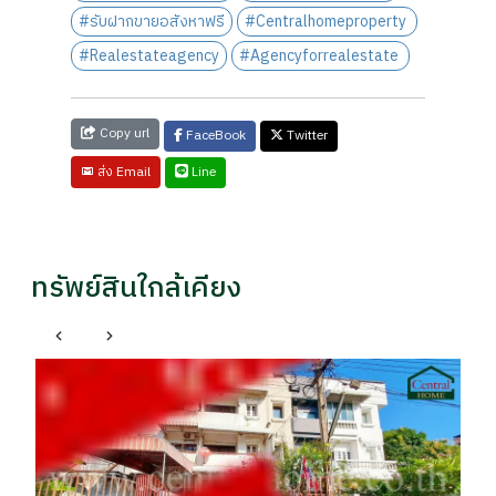
#รับฝากขายอสังหาฟรี
#Centralhomeproperty
#Realestateagency
#Agencyforrealestate
Copy url
FaceBook
Twitter
Line
ส่ง Email
ทรัพย์สินใกล้เคียง
คอ
ห้
รา