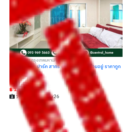
คอ
รถ
รา
฿
ภาษีเจริญ กรุงเทพมหานคร
สุด
คอนโด เมโทร ปาร์ค สาทร ตกแต่งครบ พร้อมอยู่ ราคาถูก
ที่สุดในโครงการ
ราคา
฿ 1,280,000
วาลินน์ / 062xxxxx26