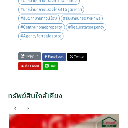
#ขายบ้านกลางเมืองสาทรตากสิน2
#ขายบ้านกลางเมืองใกล้BTSวุฒากาศ
#รับฝากขายทาวน์โฮม
#รับฝากขายอสังหาฟรี
#Centralhomeproperty
#Realestateagency
#Agencyforrealestate
Copy url
FaceBook
Twitter
Line
ส่ง Email
ทรัพย์สินใกล้เคียง