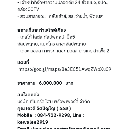
-
เจ้าหน้าที่รักษาความปลอดภัย 24 ชั่วฌมง, รปภ.,
กล้องCCTV
- สวนสาธารณะ, คลับเฮ้าส์, สระว่ายน้ำ, ฟิตเนส
สถานที่และทำเลใกล้เคียง
- เทสโก้ โลตัส กัลปพฤกษ์, บิ๊กซี
กัลปพฤกษ์, แมคโคร สาขากัลปพฤกษ์
- เดอะ มอลล์ ท่าพระ, เดอะ มอลล์ บางแค, สำเพ็ง 2
แผนที่
https://goo.gl/maps/8e3EC51AwqZWbXuC9
ราคาขาย 6,000,000 บาท
สนใจติดต่อ
บริษัท เซ็นทรัล โฮม พร็อพเพอร์ตี้ จำกัด
คุณ เกวลี จิตปัญโญ ( ออย )
Mobile
: 084-712-9298, Line :
kewalee2919