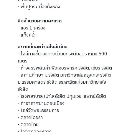
- พื้นปูกระเบื้องทั้งหลัง
สิ่งอำนวยความสะดวก
- แอร์ 1 เครื่อง
- แท็งค์น้ำ
สถานที่และทำเลใกล้เคียง
- ใกล้ทางขึ้น-ลงทางด่วน​ยกระดับอุตราภิมุข 500
เมตร
- ห้างสรรพสินค้า​ ฟิวเจอร์พาร์ค​ รังสิต, เซียร์ รังสิต​
- สถานศึกษา​ ​ม.รังสิต​ มหาวิทยาลัยกรุงเทพ​ รังสิต​
ม.ธรรมศาสตร์​ รังสิต​ รร.สาธิตแห่งมหาวิทยาลัย
รังสิต
- โรงพยาบาล​ เปาโลรังสิต​ ปทุมเวช​ แพทย์รังสิต
- ท่าอากาศยานดอนเมือง​
- ใกล้วัดพระธรรมกาย
- ตลาดไอยรา
- ตลาดไทย
- โลตัสคลองหลวง