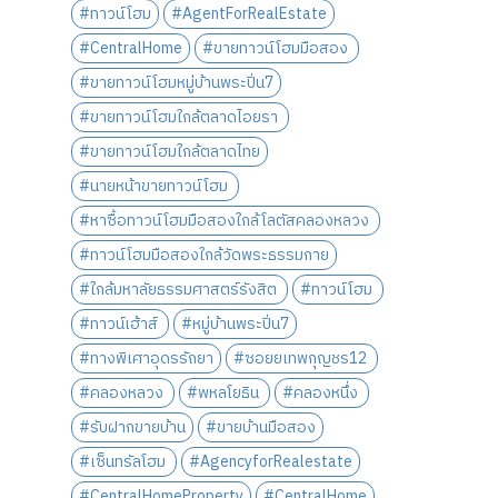
#ทาวน์โฮม
#AgentForRealEstate
#CentralHome
#ขายทาวน์โฮมมือสอง
#ขายทาวน์โฮมหมู่บ้านพระปิ่น7
#ขายทาวน์โฮมใกล้ตลาดไอยรา
#ขายทาวน์โฮมใกล้ตลาดไทย
#นายหน้าขายทาวน์โฮม
#หาซื้อทาวน์โฮมมือสองใกล้โลตัสคลองหลวง
#ทาวน์โฮมมือสองใกล้วัดพระธรรมกาย
#ใกล้​มหาลัยธรรมศาสตร์​รังสิต
#ทาวน์โฮม
#ทาวน์เฮ้าส์
#หมู่บ้านพระปิ่น7
#ทางพิเศาอุดรรัถยา
#ซอยยเทพกุญชร12
#คลองหลวง
#พหลโยธิน
#คลองหนึ่ง
#รับฝากขายบ้าน
#ขายบ้านมือสอง
#เซ็นทรัลโฮม
#AgencyforRealestate
#CentralHomeProperty
#CentralHome