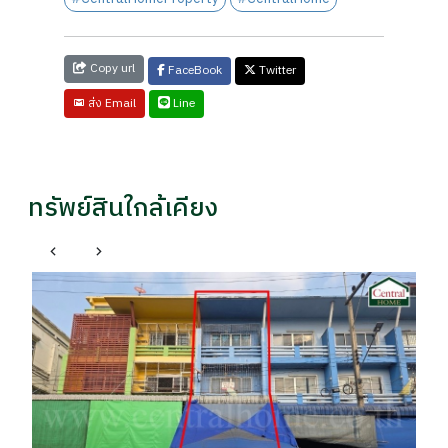
Copy url
FaceBook
Twitter
Line
ส่ง Email
ทรัพย์สินใกล้เคียง
อา
ตล
รา
฿