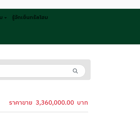
รม
รู้จักเซ็นทรัลโฮม
ราคาขาย
3,360,000.00
บาท