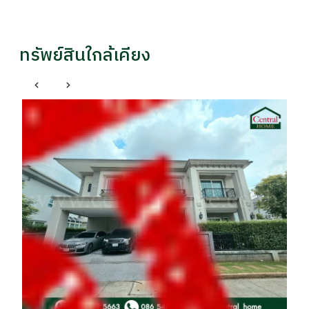
ทรัพย์สินใกล้เคียง
ทา
โ
รา
฿