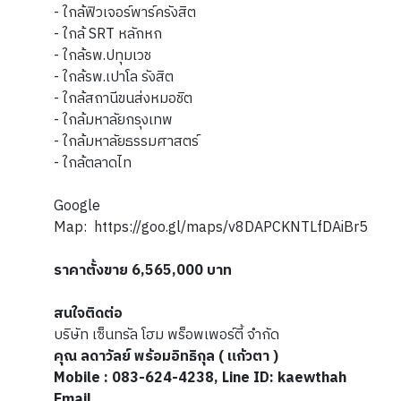
- ใกล้ฟิวเจอร์พาร์ครังสิต
- ใกล้ SRT หลักหก
- ใกล้รพ.ปทุมเวช
- ใกล้รพ.เปาโล รังสิต
- ใกล้สถานีขนส่งหมอชิต
- ใกล้มหาลัยกรุงเทพ
- ใกล้มหาลัยธรรมศาสตร์
- ใกล้ตลาดไท
Google
Map: https://goo.gl/maps/v8DAPCKNTLfDAiBr5
ราคาตั้งขาย 6,565,000 บาท
สนใจติดต่อ
บริษัท เซ็นทรัล โฮม พร็อพเพอร์ตี้ จำกัด
คุณ ลดาวัลย์ พร้อมอิทธิกุล ( แก้วตา )
Mobile : 083-624-4238, Line ID: kaewthah
Email