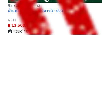
คลองหลวง ปทุมธานี
บ้านเดี่ยว แกรนดิโอ วิภาวดี - รังสิต หลังมุม
ราคา
฿ 13,500,000
แซนดี้ / 099xxxxx63