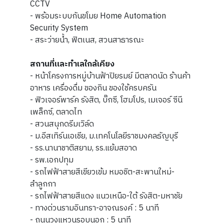
CCTV
- พร้อมระบบกันขโมย Home Automation
Security System
- สระว่ายน้ำ, ฟิตเนส, สวนสาธารณะ
สถานที่และทำเลใกล้เคียง
- หน้าโครงการหมู่บ้านฟ้าปิยรมย์ มีตลาดนัด ร้านค้า
อาหาร เครื่องดื่ม ของกิน ของใช้ครบครัน
- ฟิวเจอร์พาร์ค รังสิต, บิ๊กซี, โฮมโปร, เมเจอร์ ซีนี
เพล็กซ์, ตลาดไท
- สวนสนุกดรีมเวิล์ด
- ม.อีสเทิร์นเอเชีย, ม.เทคโนโลยีราชมงคลธัญบุรี
- รร.นานาชาติสยาม, รร.แย้มสอาด
- รพ.เอกปทุม
- รถไฟฟ้าสายสีเขียวเข้ม หมอชิต-สะพานใหม่-
ลำลูกกา
- รถไฟฟ้าสายสีแดง แนวเหนือ-ใต้ รังสิต-มหาชัย
- ทางด่วนรามอินทรา-อาจณรงค์ : 5 นาที
- ถนนวงแหวนรอบนอก : 5 นาที