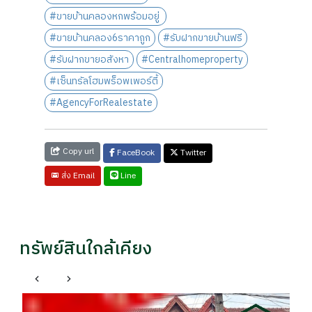
#ขายบ้านคลองหกพร้อมอยู่
#ขายบ้านคลอง6ราคาถูก
#รับฝากขายบ้านฟรี
#รับฝากขายอสังหา
#Centralhomeproperty
#เซ็นทรัลโฮมพร็อพเพอร์ตี้
#AgencyForRealestate
Copy url
FaceBook
Twitter
Line
ส่ง Email
ทรัพย์สินใกล้เคียง