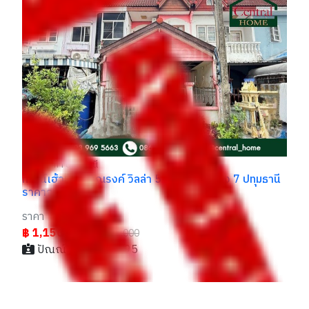
ทา
ลำ
รา
฿
กา
ลำลูกกา ปทุมธานี
ทาวน์เฮ้าส์ ฉัตรณรงค์ วิลล่า 5 ลำลูกกา คลอง 7 ปทุมธานี
ราคาถูก
ราคา
฿ 1,150,000
฿1,250,000
ปัณณ์ / 094xxxxx95