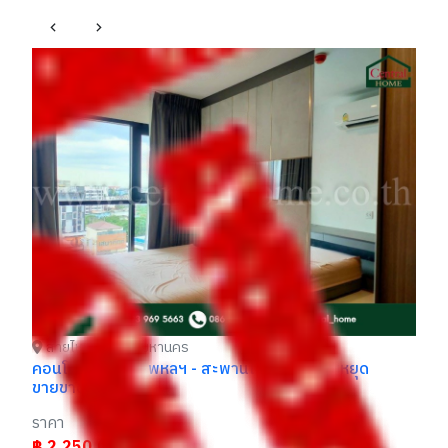
คอ
ห้
รา
฿
สายไหม กรุงเทพมหานคร
ท
คอนโด ดิ ออริจิ้น พหลฯ - สะพานใหม่ BTS สายหยุด
ขายขาดทุน
ราคา
฿ 2,250,000