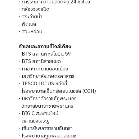
- การรักษาความปลอดภัย 24 ชั่วโมง
- กล้องวงจรปิด
- สระว่ายน้ำ
- ฟิตเนส
- สวนหย่อม
ทำเลและสถานที่ใกล้เคียง
- BTS สถานีพหลโยธิน 59
- BTS สถานีสายหยุด
- ท่าอากาศยานดอนเมือง
- มหาวิทยาลัยเกษตรศาสตร์
- TESCO LOTUS หลักสี่
- โรงพยาบาลเซ็นทรัลเยนเนอรัล (CGH)
- มหาวิทยาลัยราชภัฏพระนคร
- วิทยาลัยนานาชาติพระนคร
- BIG C สะพานใหม่
- ตลาดยิ่งเจริญ
- เซ็นทรัลพลาซารามอินทรา
- โรงพยาบาลภูมิพลอดุลยเดช