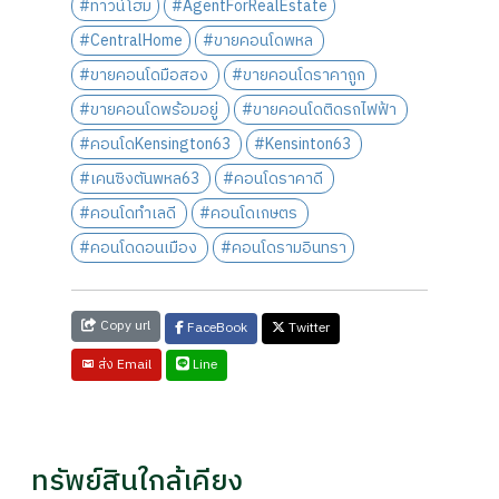
#ทาวน์โฮม
#AgentForRealEstate
#CentralHome
#ขายคอนโดพหล
#ขายคอนโดมือสอง
#ขายคอนโดราคาถูก
#ขายคอนโดพร้อมอยู่
#ขายคอนโดติดรถไฟฟ้า
#คอนโดKensington63
#Kensinton63
#เคนซิงตันพหล63
#คอนโดราคาดี
#คอนโดทำเลดี
#คอนโดเกษตร
#คอนโดดอนเมือง
#คอนโดรามอินทรา
Copy url
FaceBook
Twitter
Line
ส่ง Email
ทรัพย์สินใกล้เคียง