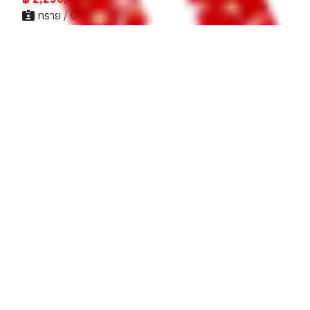
ทราย / 096xxxxx55