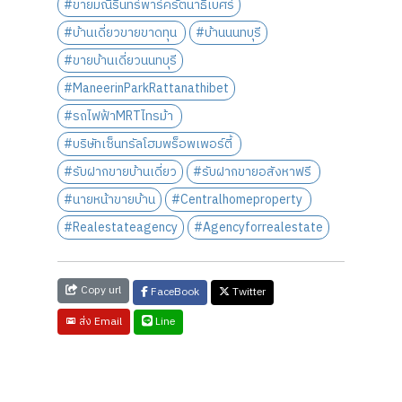
#ขายมณีรินทร์พาร์ครัตนาธิเบศร์
#บ้านเดี่ยวขายขาดทุน
#บ้านนนทบุรี
#ขายบ้านเดี่ยวนนทบุรี
#ManeerinParkRattanathibet
#รถไฟฟ้าMRTไทรม้า
#บริษัทเซ็นทรัลโฮมพร็อพเพอร์ตี้
#รับฝากขายบ้านเดี่ยว
#รับฝากขายอสังหาฟรี
#นายหน้าขายบ้าน
#Centralhomeproperty
#Realestateagency
#Agencyforrealestate
Copy url
FaceBook
Twitter
Line
ส่ง Email