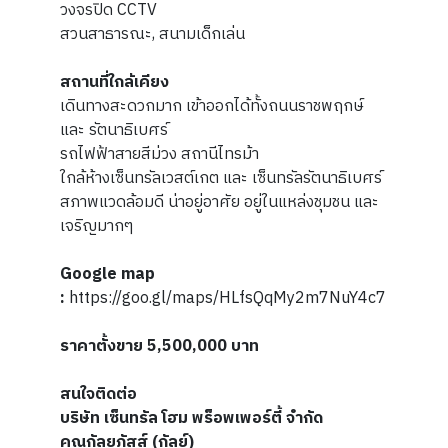
วงจรปิด CCTV
สวนสาธารณะ, สนามเด็กเล่น
สถานที่ใกล้เคียง
เดินทางสะดวกมาก เข้าออกได้ทั้งถนนราชพฤกษ์
และ รัตนาธิเบศร์
รถไฟฟ้าสายสีม่วง สถานีไทรม้า
ใกล้ห้างเซ็นทรัลเวสต์เกต และ เซ็นทรัลรัตนาธิเบศร์
สภาพแวดล้อมดี น่าอยู่อาศัย อยู่ในแหล่งชุมชน และ
เจริญมากๆ
Google map
:
https://goo.gl/maps/HLfsQqMy2m7NuY4c7
ราคาตั้งขาย 5,500,000 บาท
สนใจติดต่อ
บริษัท เซ็นทรัล โฮม พร็อพเพอร์ตี้ จำกัด
คุณกัลยภัสส์ (กัลย์)