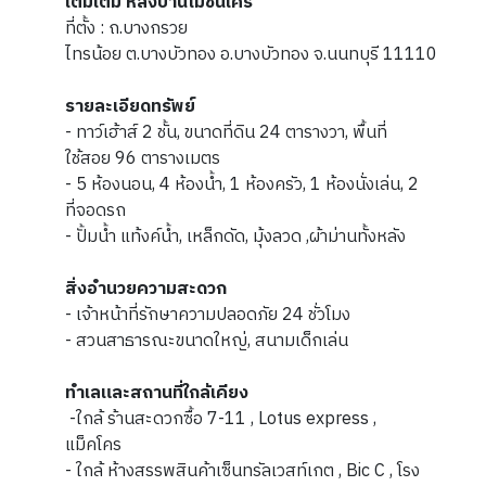
เติมเต็ม หลังบ้านไม่ชนใคร
ที่ตั้ง : ถ.บางกรวย
ไทรน้อย ต.บางบัวทอง อ.บางบัวทอง จ.นนทบุรี 11110
รายละเอียดทรัพย์
- ทาว์เฮ้าส์ 2 ชั้น, ขนาดที่ดิน 24 ตารางวา, พื้นที่
ใช้สอย 96 ตารางเมตร
- 5 ห้องนอน, 4 ห้องน้ำ, 1 ห้องครัว, 1 ห้องนั่งเล่น, 2
ที่จอดรถ
- ปั้มน้ำ แท้งค์น้ำ, เหล็กดัด, มุ้งลวด ,ผ้าม่านทั้งหลัง
สิ่งอำนวยความสะดวก
- เจ้าหน้าที่รักษาความปลอดภัย 24 ชั่วโมง
- สวนสาธารณะขนาดใหญ่, สนามเด็กเล่น
ทำเลและสถานที่ใกล้เคียง
-ใกล้ ร้านสะดวกซื้อ 7-11 , Lotus express ,
แม็คโคร
- ใกล้ ห้างสรรพสินค้าเซ็นทรัลเวสท์เกต , Bic C , โรง