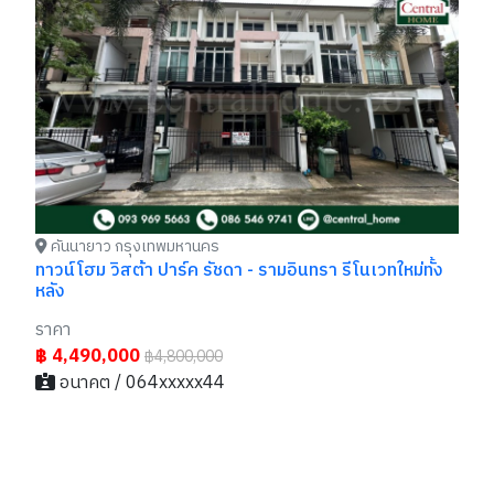
ทา
รา
฿
คันนายาว กรุงเทพมหานคร
ทาวน์โฮม วิสต้า ปาร์ค รัชดา - รามอินทรา รีโนเวทใหม่ทั้ง
หลัง
ราคา
฿ 4,490,000
฿4,800,000
อนาคต / 064xxxxx44