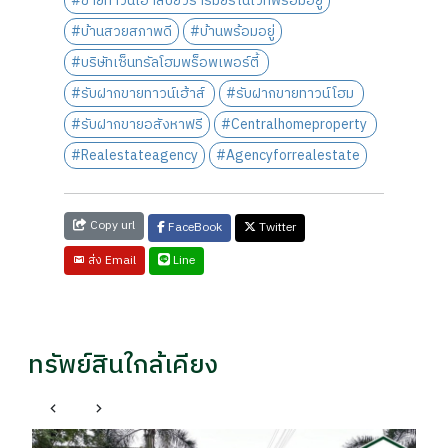
#ขายทาวน์เฮ้าส์ปิยวรารมย์รีโนเวทพร้อมอยู่
#บ้านสวยสภาพดี
#บ้านพร้อมอยู่
#บริษัทเซ็นทรัลโฮมพร็อพเพอร์ตี้
#รับฝากขายทาวน์เฮ้าส์
#รับฝากขายทาวน์โฮม
#รับฝากขายอสังหาฟรี
#Centralhomeproperty
#Realestateagency
#Agencyforrealestate
Copy url
FaceBook
Twitter
Line
ส่ง Email
ทรัพย์สินใกล้เคียง