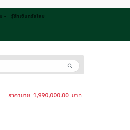
รม
รู้จักเซ็นทรัลโฮม
ราคาขาย
1,990,000.00
บาท