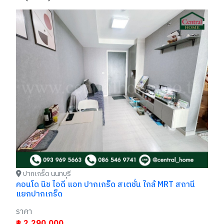
ทา
รา
฿
ปากเกร็ด นนทบุรี
คอนโด นิช ไอดี แอท ปากเกร็ด สเตชั่น ใกล้ MRT สถานี
แยกปากเกร็ด
ราคา
฿ 2,290,000