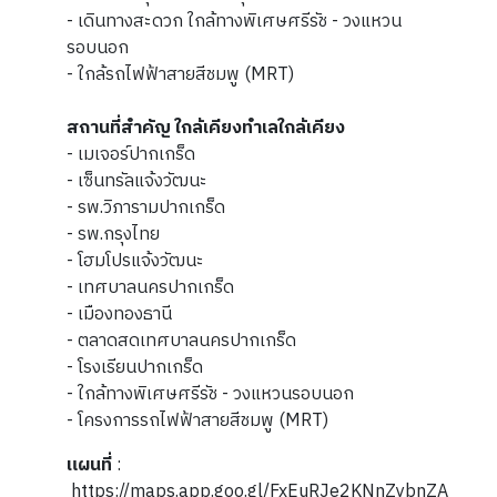
- เดินทางสะดวก ใกล้ทางพิเศษศรีรัช - วงแหวน
รอบนอก
- ใกล้รถไฟฟ้าสายสีชมพู (MRT)
สถานที่สำคัญ ใกล้เคียง
ทำเลใกล้เคียง
- เมเจอร์ปากเกร็ด
- เซ็นทรัลแจ้งวัฒนะ
- รพ.วิภารามปากเกร็ด
- รพ.กรุงไทย
- โฮมโปรแจ้งวัฒนะ
- เทศบาลนครปากเกร็ด
- เมืองทองธานี
- ตลาดสดเทศบาลนครปากเกร็ด
- โรงเรียนปากเกร็ด
- ใกล้ทางพิเศษศรีรัช - วงแหวนรอบนอก
- โครงการรถไฟฟ้าสายสีชมพู (MRT)
แผนที่
:
https://maps.app.goo.gl/FxEuRJe2KNnZybnZA