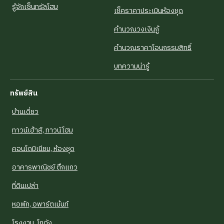
รู้จักเซ็นทรัลโฮม
เช็คราคาประเมินห้องชุด
คำนวณวงเงินกู้
คำนวณราคาโอนกรรมสิทธิ์
บทความน่ารู้
ทรัพย์สิน
บ้านเดี่ยว
ทาวน์เฮ้าส์, ทาวน์โฮม
คอนโดมิเนียม, ห้องชุด
อาคารพาณิชย์ ตึกแถว
ที่ดินเปล่า
หอพัก, อพาร์ตเม้นท์
โรงงาน, โกดัง