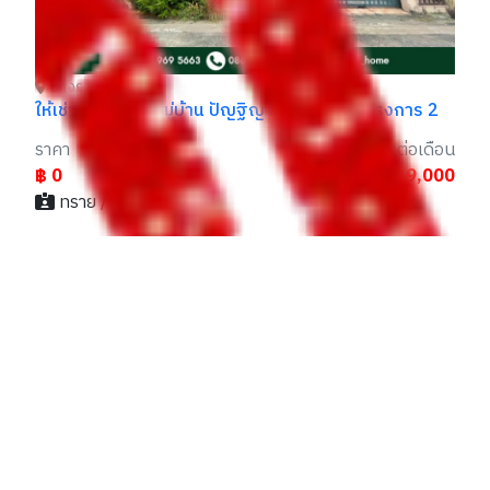
ลล์
บางกรวย นนทบุรี
ให้เช่า บ้านเดี่ยว หมู่บ้าน ปัญฐิญา พระราม 5 โครงการ 2
ราคา
ราคาเช่าต่อเดือน
฿ 0
฿ 19,000
ทราย / 096xxxxx55