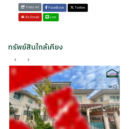
Copy url
FaceBook
Twitter
Line
ส่ง Email
ทรัพย์สินใกล้เคียง
ที
รา
฿