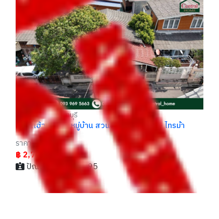
เ
ทา
เม
รา
฿
เมืองนนทบุรี นนทบุรี
ทาวน์เฮ้าส์ 3 ชั้น หมู่บ้าน สวนนนท์วิลล์ ท่าอิฐ - ไทรม้า
อิฐ
ราคา
฿ 2,790,000
ปัณณ์ / 094xxxxx95