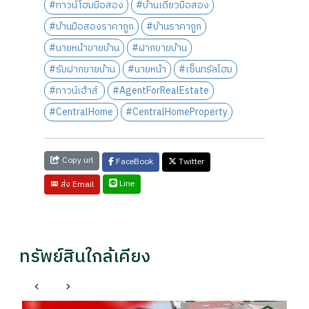
#ทาวน์โฮมมือสอง
#บ้านเดี่ยวมือสอง
#บ้านมือสองราคาถูก
#บ้านราคาถูก
#นายหน้าขายบ้าน
#ฝากขายบ้าน
#รับฝากขายบ้าน
#นายหน้า
#เซ็นทรัลโฮม
#ทาวน์เฮ้าส์
#AgentForRealEstate
#CentralHome
#CentralHomeProperty
Copy url
FaceBook
Twitter
Line
ส่ง Email
ทรัพย์สินใกล้เคียง