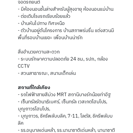
จอดรถยนต์
- มีห้องนอนชั้นล่างสำหรับผู้สุงอายุ ห้องนอนแม่บ้าน
- ต่อเติมโรงรถเรียบร้อยแล้ว
- บ้านหันไปทาง ทิศเหนือ
- ตัวบ้านอยู่ต้นโครงการ บ้านสภาพร่มรื่น แต่งสวนมี
พื้นที่รอบบ้านเยอะ เพื่อนบ้านน่ารัก
สิ่งอำนวยความสะดวก
- ระบบรักษาความปลอดภัย 24 ชม., รปภ., กล้อง
CCTV
- สวนสาธารณะ, สนามเด็กเล่น
สถานที่ใกล้เคียง
-
รถไฟฟ้าสายสีม่วง MRT สถานีบางรักน้อยท่าอิฐ
- เซ็นทรัลรัตนาธิเบศร์, เซ็นทรัล เวสเกตโฮมโปร,
บุญถาวรโฮมโปร,
- บุญถาวร, ชิครีพลับบลิค, 7-11, โลตัส, ชิครีพลับบ
ลิค
- รร.อนุบาลเด่นหล้า, รร.นานาชาติเด่นหล้า, นานาชาติ