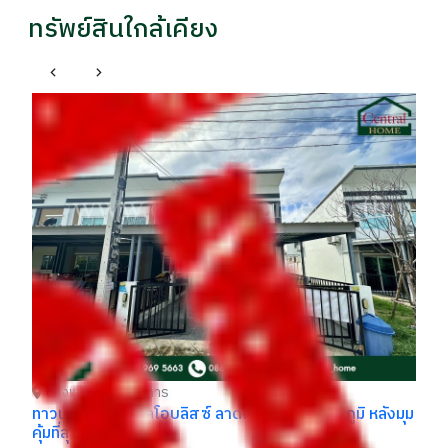
ทรัพย์สินใกล้เคียง
บ้
พร
รา
฿
บางพลี สมุทรปราการ
ทาวน์เฮ้าส์ ลลิล ไลโอบลิสซ์ ลาดกระบัง-สุวรรณภูมิ หลังมุม
คุ้มที่สุด