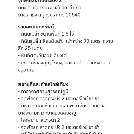
จุดพักรถลาดกระบัง 2
ที่ตั้ง ตำบลศรีษะจรเข้น้อย อำเภอ
บางเสาธง สมุทรปราการ 10540
รายละเอียดทรัพย์
- ที่ดินเปล่า ขนาดพื้นที่ 1.5 ไร่
- ที่ดินรูปสี่เหลียมผืนผ้า, หน้ากว้าง 90 เมตร, ความ
ลึก 25 เมตร
- หันทิศตะวันออกเฉียงใต้
- เหมาะซื้อลงทุน , โกดัง, คลังสินค้า , สำนักงาน , ที่
อยู่อาศัย
สถานที่และทำเลใกล้เคียง
- ท่าอากาศยานสุวรรณภูมิ
- จุดพักรถ ลาดกระบัง 2 มอเตอร์เวย์ ขาเข้า
- มหาวิทยาลัยหัวเฉียวเฉลิมพระเกียรติ วิทยาเขต
บางพลี, มหาวิทยาลัยอัสสัมชัญ
- โรงพยาบาลบางนา 2
- จุดพักรถ ลาดกระบัง 2 มอเตอร์เวย์ ขาเข้า