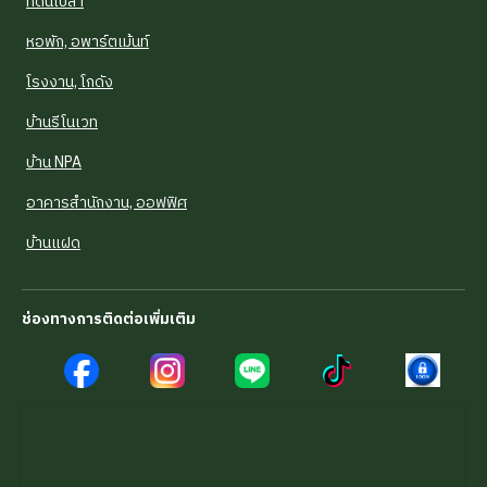
ที่ดินเปล่า
หอพัก, อพาร์ตเม้นท์
โรงงาน, โกดัง
บ้านรีโนเวท
บ้าน NPA
อาคารสำนักงาน, ออฟฟิศ
บ้านแฝด
ช่องทางการติดต่อเพิ่มเติม