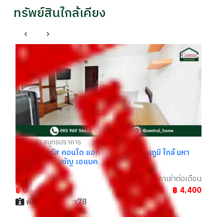
ทรัพย์สินใกล้เคียง
ให
วิ
รา
฿ 
บางบ่อ สมุทรปราการ
ให้เช่า อบาคัส คอนโด แอท เอแบค สุวรรณภูมิ ใกล้ มหา
วิทยาลัยอัสสัมชัญ เอแบค
ราคา
ราคาเช่าต่อเดือน
฿ 0
฿ 4,400
อม
พีท / 091xxxxx78