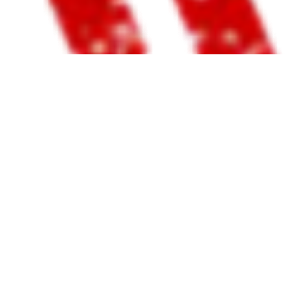
ือน
00