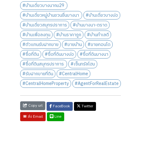
#บ้านเดี่ยวบางนากม29
#บ้านเดี่ยวหมู่บ้านชวนชื่นบางนา
#บ้านเดี่ยวบางบ่อ
#บ้านเดี่ยวสมุทรปราการ
#บ้านบางนา-ตราด
#บ้านเพื่อลงทุน
#บ้านราคาถูก
#บ้านทำเลดี
#ตัวแทนรับฝากขาย
#ขายบ้าน
#ขายคอนโด
#ซื้อที่ดิน
#ซื้อที่ดินบางบ่อ
#ซื้อที่ดินบางนา
#ซื้อที่ดินสมุทรปราการ
#เซ็นทรัลโฮม
#รับฝากขายที่ดิน
#CentralHome
#CentralHomeProperty
#AgentForRealEstate
Copy url
FaceBook
Twitter
Line
ส่ง Email