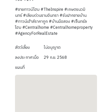
#ขายทาวน์โฮม #TheInspire #เกษตรนวมิ
นทร์ #เลียบด่วนรามอินทรา #รับฝากขายบ้าน
#ทาวน์เฮ้าส์ราคาถูก #บ้านมือสอง #เซ็นทรัล
โฮม #Centralhome #Centralhomeproperty
#AgencyForRealEstate
สัตว์เลี้ยง
ไม่อนุญาต
ลงประกาศเมื่อ
29 ก.ย. 2568
แผนที่