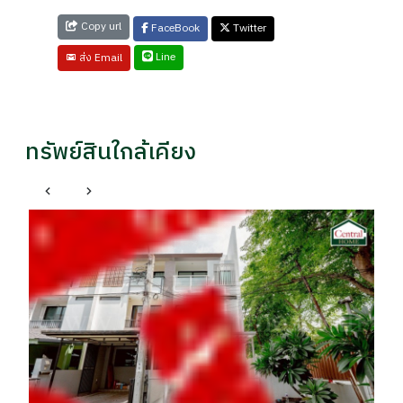
Copy url
FaceBook
Twitter
Line
ส่ง Email
ทรัพย์สินใกล้เคียง
บ้
โ
รา
฿