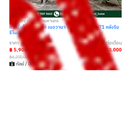
ลาดพร้าว กรุงเทพมหานคร
ทาวน์เฮ้าส์ ไพรเวท เนอวานา ไลฟ์ - ลาดพร้าว 71 หลังริม
รีโนเวทใหม่
ราคา
ราคาเช่าต่อเดือน
฿ 5,900,000
฿ 40,000
฿6,200,000
กัลย์ / 063xxxxx56