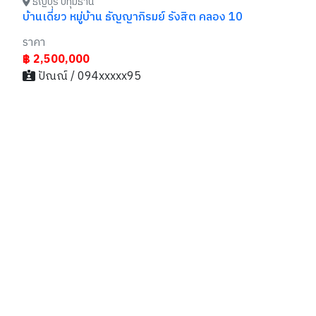
ธัญบุรี ปทุมธานี
บ้านเดี่ยว หมู่บ้าน ธัญญาภิรมย์ รังสิต คลอง 10
ราคา
฿ 2,500,000
ปัณณ์ / 094xxxxx95