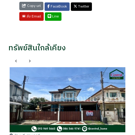
Copy url
FaceBook
Twitter
Line
ส่ง Email
ทรัพย์สินใกล้เคียง
ธ
บ้
รา
฿