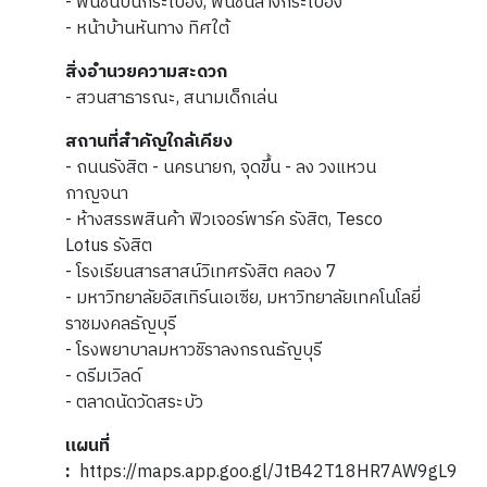
- พื้นชั้นบนกระเบื้อง, พื้นชั้นล่างกระเบื้อง
- หน้าบ้านหันทาง ทิศใต้
สิ่งอำนวยความสะดวก
- สวนสาธารณะ, สนามเด็กเล่น
สถานที่สำคัญใกล้เคียง
- ถนนรังสิต - นครนายก, จุดขึ้น - ลง วงแหวน
กาญจนา
- ห้างสรรพสินค้า ฟิวเจอร์พาร์ค รังสิต, Tesco
Lotus รังสิต
- โรงเรียนสารสาสน์วิเทศรังสิต คลอง 7
- มหาวิทยาลัยอิสเทิร์นเอเซีย, มหาวิทยาลัยเทคโนโลยี่
ราชมงคลธัญบุรี
- โรงพยาบาลมหาวชิราลงกรณธัญบุรี
- ดรีมเวิลด์
- ตลาดนัดวัดสระบัว
แผนที่
:
https://maps.app.goo.gl/JtB42T18HR7AW9gL9