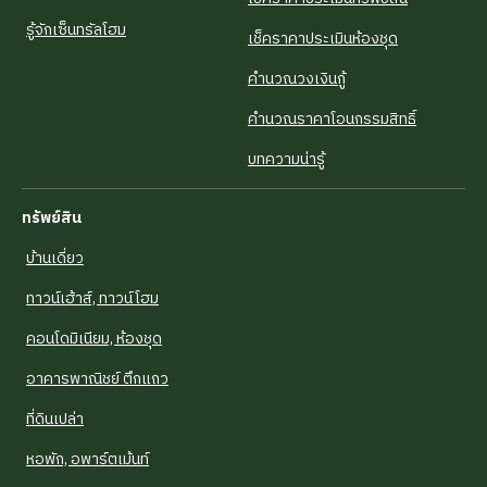
รู้จักเซ็นทรัลโฮม
เช็คราคาประเมินห้องชุด
คำนวณวงเงินกู้
คำนวณราคาโอนกรรมสิทธิ์
บทความน่ารู้
ทรัพย์สิน
บ้านเดี่ยว
ทาวน์เฮ้าส์, ทาวน์โฮม
คอนโดมิเนียม, ห้องชุด
อาคารพาณิชย์ ตึกแถว
ที่ดินเปล่า
หอพัก, อพาร์ตเม้นท์