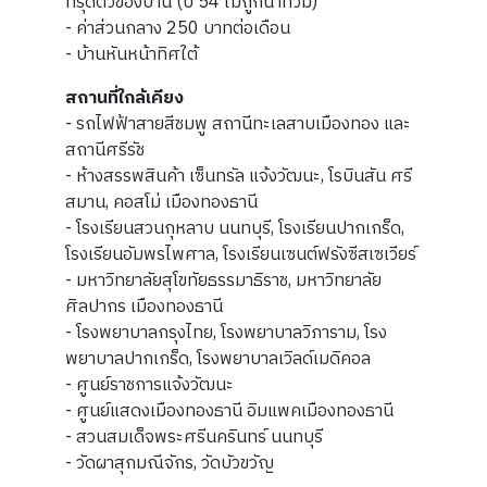
ทรุดตัวของบ้าน (ปี 54 ไม่ถูกน้ำท่วม)
- ค่าส่วนกลาง 250 บาทต่อเดือน
- บ้านหันหน้าทิศใต้
สถานที่ใกล้เคียง
- รถไฟฟ้าสายสีชมพู สถานีทะเลสาบเมืองทอง และ
สถานีศรีรัช
- ห้างสรรพสินค้า เซ็นทรัล แจ้งวัฒนะ, โรบินสัน ศรี
สมาน, คอสโม่ เมืองทองธานี
- โรงเรียนสวนกุหลาบ นนทบุรี, โรงเรียนปากเกร็ด,
โรงเรียนอัมพรไพศาล, โรงเรียนเซนต์ฟรังซีสเซเวียร์
- มหาวิทยาลัยสุโขทัยธรรมาธิราช, มหาวิทยาลัย
ศิลปากร เมืองทองธานี
- โรงพยาบาลกรุงไทย, โรงพยาบาลวิภาราม, โรง
พยาบาลปากเกร็ด, โรงพยาบาลเวิลด์เมดิคอล
- ศูนย์ราชการแจ้งวัฒนะ
- ศูนย์แสดงเมืองทองธานี อิมแพคเมืองทองธานี
- สวนสมเด็จพระศรีนครินทร์ นนทบุรี
- วัดผาสุกมณีจักร, วัดบัวขวัญ