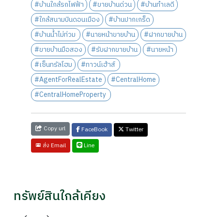
#บ้านใกล้รถไฟฟ้า
#ขายบ้านด่วน
#บ้านทำเลดี
#ใกล้สนามบินดอนเมือง
#บ้านปากเกร็ด
#บ้านน้ำไม่ท่วม
#นายหน้าขายบ้าน
#ฝากขายบ้าน
#ขายบ้านมือสอง
#รับฝากขายบ้าน
#นายหน้า
#เซ็นทรัลโฮม
#ทาวน์เฮ้าส์
#AgentForRealEstate
#CentralHome
#CentralHomeProperty
Copy url
FaceBook
Twitter
Line
ส่ง Email
ทรัพย์สินใกล้เคียง