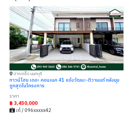
บ้
พร
รา
฿
ปากเกร็ด นนทบุรี
ทาวน์โฮม เดอะ คอนเนค 41 แจ้งวัฒนะ-ติวานนท์ หลังมุม
ถูกสุดในโครงการ
ราคา
฿ 3,450,000
เก๋ / 096xxxxx42