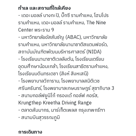
ทำเล และสถานที่ใกล้เคียง
- เดอะมอลล์ บางกะปิ, บิ๊กซี รามคำแหง, โฮมโปร
รามคำแหง, เดอะมอลล์ รามคำแหง, The Nine
Center พระราม 9
- มหาวิทยาลัยอัสสัมชัญ (ABAC), มหาวิทยาลัย
รามคำแหง, มหาวิทยาลัยนานาชาติสแตมฟอร์ด,
สถาบันบัณฑิตพัฒนบริหารศาสตร์ (NIDA)
- โรงเรียนนานาชาติเวลลิงตัน, โรงเรียนเตรียม
อุดมศึกษาน้อมเกล้า, โรงเรียนสาธิตรามคำแหง,
โรงเรียนบดินทรเดชา (สิงห์ สิงหเสนี)
- โรงพยาบาลวิภาราม, โรงพยาบาลสมิติเวช
ศรีนครินทร์, โรงพยาบาลเกษมราษฎร์ สุขาภิบาล 3
- สนามกอล์ฟยูนิโก้ กรองเด้ กอล์ฟ คอร์ส,
Krungthep Kreetha Driving Range
- ตลาดสัมมากร, มาร์เก็ตเพลส กรุงเทพกรีฑา
- สนามบินสุวรรณภูมิ
การเดินทาง