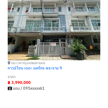
ทา
รา
รา
฿
ประเวศ กรุงเทพมหานคร
กล้
ทาวน์โฮม เดอะ เมทโทร พระราม 9
ราคา
฿ 3,990,000
แอม / 095xxxxx61