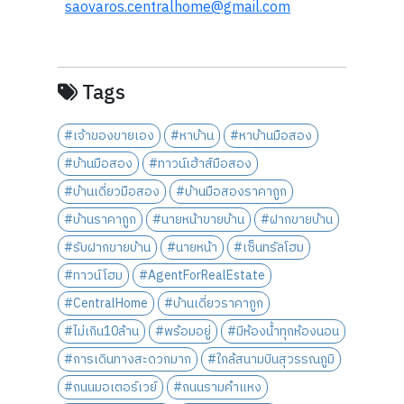
saovaros.centralhome@gmail.com
Tags
#เจ้าของขายเอง
#หาบ้าน
#หาบ้านมือสอง
#บ้านมือสอง
#ทาวน์เฮ้าส์มือสอง
#บ้านเดี่ยวมือสอง
#บ้านมือสองราคาถูก
#บ้านราคาถูก
#นายหน้าขายบ้าน
#ฝากขายบ้าน
#รับฝากขายบ้าน
#นายหน้า
#เซ็นทรัลโฮม
#ทาวน์โฮม
#AgentForRealEstate
#CentralHome
#บ้านเดี่ยวราคาถูก
#ไม่เกิน10ล้าน
#พร้อมอยู่
#มีห้องน้ำทุกห้องนอน
#การเดินทางสะดวกมาก
#ใกล้สนามบินสุวรรณภูมิ
#ถนนมอเตอร์เวย์
#ถนนรามคำแหง