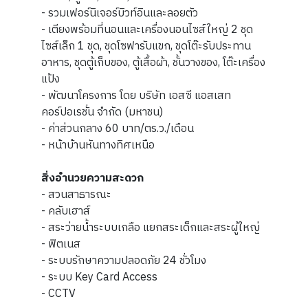
- รวมเฟอร์นิเจอร์บิวท์อินและลอยตัว
- เตียงพร้อมที่นอนและเครื่องนอนไซส์ใหญ่ 2 ชุด
ไซส์เล็ก 1 ชุด, ชุดโซฟารับแขก, ชุดโต๊ะรับประทาน
อาหาร, ชุดตู้เก็บของ, ตู้เสื้อผ้า, ชั้นวางของ, โต๊ะเครื่อง
แป้ง
- พัฒนาโครงการ โดย บริษัท เอสซี แอสเสท
คอร์ปอเรชั่น จำกัด (มหาชน)
- ค่าส่วนกลาง 60 บาท/ตร.ว./เดือน
- หน้าบ้านหันทางทิศเหนือ
สิ่งอำนวยความสะดวก
- สวนสาธารณะ
- คลับเฮาส์
- สระว่ายน้ำระบบเกลือ แยกสระเด็กและสระผู้ใหญ่
- ฟิตเนส
- ระบบรักษาความปลอดภัย 24 ชั่วโมง
- ระบบ Key Card Access
- CCTV