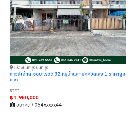
รา
฿
เมืองนนทบุรี นนทบุรี
ทาวน์เฮ้าส์ ซอย เรวดี 32 หมู่บ้านสามัคคีวิลเลจ 1 ราคาถูก
มาก
ราคา
฿ 1,950,000
อนาคต / 064xxxxx44