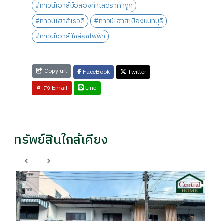
#ทาวน์เฮาส์มือสองทำเลดีราคาถูก
#ทาวน์เฮาส์เรวดี
#ทาวน์เฮาส์เมืองนนทบุรี
#ทาวน์เฮาส์ใกล้รถไฟฟ้า
Copy url
FaceBook
Twitter
Line
ส่ง Email
ทรัพย์สินใกล้เคียง
เ
เด
ห้