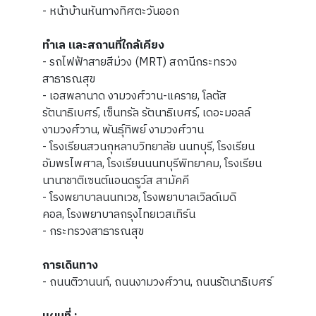
- หน้าบ้านหันทางทิศตะวันออก
ทำเล และสถานที่ใกล้เคียง
- รถไฟฟ้าสายสีม่วง (MRT) สถานีกระทรวง
สาธารณสุข
- เอสพลานาด งามวงศ์วาน-แคราย, โลตัส
รัตนาธิเบศร์, เซ็นทรัล รัตนาธิเบศร์, เดอะมอลล์
งามวงศ์วาน, พันธุ์ทิพย์ งามวงศ์วาน
- โรงเรียนสวนกุหลาบวิทยาลัย นนทบุรี, โรงเรียน
อัมพรไพศาล, โรงเรียนนนทบุรีพิทยาคม, โรงเรียน
นานาชาติเซนต์แอนดรูว์ส สามัคคี
- โรงพยาบาลนนทเวช, โรงพยาบาลเวิลด์เมดิ
คอล, โรงพยาบาลกรุงไทยเวสเทิร์น
- กระทรวงสาธารณสุข
การเดินทาง
- ถนนติวานนท์, ถนนงามวงศ์วาน, ถนนรัตนาธิเบศร์