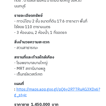
ที่ตั้ง : ตำบลเสาธงหิน อำเภอบางใหญ่ จังหวัด
นนทบุรี
รายละเอียดทรัพย์
- ทาวน์โฮม 2 ชั้น ขนาดที่ดิน 17.6 ตารางวา พื้นที่
ใช้สอย 110 ตารางเมตร
- 3 ห้องนอน, 2 ห้องน้ำ, 1 ที่จอดรถ
สิ่งอำนวยความสะดวก
- สวนสาธารณะ
สถานที่และทำเลใกล้เคียง
- โรงพยาบาลบางใหญ่
- MRT สถานีบางพลู
- เซ็นทรัลเวสต์เกต
แผนที่
:
https://maps.app.goo.gl/pQ6y2R7TRuAG3XDx6?
g_st=ic
ราคาขาย 1,450,000 บาท