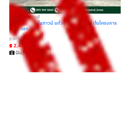
บางใหญ่ นนทบุรี
ทาวน์โฮม ชวนชื่นทาวน์ แก้วอินทร์-บางใหญ่ ต้นโครงการ
ใกล้ส่วนกลาง
ราคา
฿ 2,400,000
ฝัน / 093xxxxx14