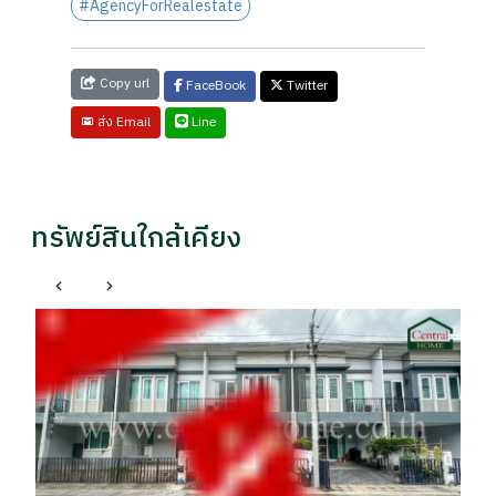
#AgencyForRealestate
Copy url
FaceBook
Twitter
Line
ส่ง Email
ทรัพย์สินใกล้เคียง
บ้
บา
รา
฿