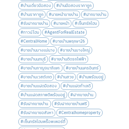
#บ้านเดี่ยวมือสอง
#บ้านมือสองราคาถูก
#บ้านราคาถูก
#นายหน้าขายบ้าน
#ฝากขายบ้าน
#รับฝากขายบ้าน
#นายหน้า
#เซ็นทรัลโฮม
#ทาวน์โฮม
#AgentForRealEstate
#CentralHome
#ขายบ้านพฤกษา26
#ขายบ้านบางแม่นาง
#ขายบ้านบางใหญ่
#ขายบ้านนทบุรี
#ขายบ้านติดรถไฟฟ้า
#ขายบ้านกาญจนาภิเษก
#ขายบ้านนครอินทร์
#ขายบ้านเวสต์เกต
#บ้านสวย
#บ้านพร้อมอยู่
#ขายบ้านแฝดมือสอง
#บ้านแฝดทำเลดี
#บ้านแฝดสภาพดีพร้อมอยู่
#ฝากขายบ้าน
#รับฝากขายบ้าน
#รับฝากขายบ้านฟรี
#รับฝากขายอสังหา
#Centralhomeproperty
#เซ็นทรัลโฮมพร็อพเพอร์ตี้