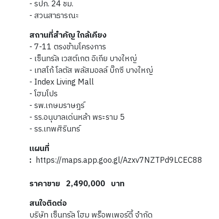
- รปภ. 24 ชม.
- สวนสาธารณะ
สถานที่สำคัญ ใกล้เคียง
- 7-11 ตรงข้ามโครงการ
- เซ็นทรัล เวสต์เกต อิเกีย บางใหญ่
- เทสโก้ โลตัส พลัสมอลล์ บิ๊กซี บางใหญ่
- Index Living Mall
- โฮมโปร
- รพ.เกษมราษฎร์
- รร.อนุบาลเด่นหล้า พระราม 5
- รร.เทพศิรินทร์
แผนที่
:
https://maps.app.goo.gl/Azxv7NZTPd9LCEC88
ราคาขาย 2,490,000 บาท
สนใจติดต่อ
บริษัท เซ็นทรัล โฮม พร็อพเพอร์ตี้ จำกัด