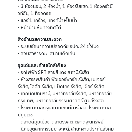
- 3 ห้องนอน, 2 ห้องน้ำ, 1 ห้องรับแขก, 1 ห้องครัวบิ
วท์อิน, 1 ที่จอดรถ
- แอร์ 1 เครื่อง, แทงค์น้ำ+ปั๊มน้ำ
- หน้าบ้านหันทางทิศใต้
สิ่งอำนวยความสะดวก
- ระบบรักษาความปลอดภัย รปภ. 24 ชั่วโมง
- สวนสาธารณะ, สนามเด็กเล่น
จุดเด่นและทำเลใกล้เคียง
- รถไฟฟ้า SRT สายสีแดง สถานีรังสิต
- ห้างสรรพสินค้า ฟิวเจอร์พาร์ค รังสิต, เมเจอร์
รังสิต, โลตัส รังสิต, แม็คโคร รังสิต, เซียร์ รังสิต
- เทคนิคปทุมธานี, มหาวิทยาลัยรังสิต, มหาวิทยาลัย
กรุงเทพ, มหาวิทยาลัยธรรมศาสตร์ ศูนย์รังสิต
- โรงพยาบาลกรุงสยามเซนต์คาร์ลอส, โรงพยาบาล
ปทุมเวช
- ตลาดสี่มุมเมือง, ตลาดรังสิต, ตลาดพูนทรัพย์
- นิคมอุตสาหกรรมบางกะดี, สำนักงานประกันสังคม