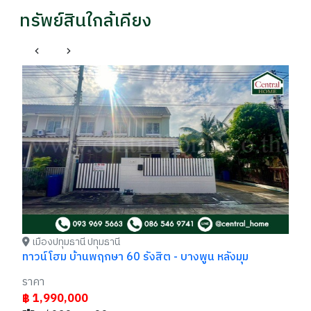
ทรัพย์สินใกล้เคียง
เ
ทา
รา
฿
เมืองปทุมธานี ปทุมธานี
ทาวน์โฮม บ้านพฤกษา 60 รังสิต - บางพูน หลังมุม
ราคา
฿ 1,990,000