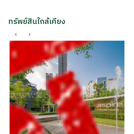
ทรัพย์สินใกล้เคียง
บ้
ที
รา
฿