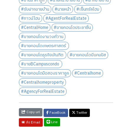
#บ้านราคาถูก
#นายหน้าขายบ้าน
#ฝากขายบ้าน
#รับฝากขายบ้าน
#นายหน้า
#เซ็นทรัลโฮม
#ทาวน์โฮม
#AgentForRealEstate
#CentralHome
#ขายคอนโดประชาชื่น
#ขายคอนโดงามวงศ์วาน
#ขายคอนโดเกษตรศาสตร์
#ขายคอนโดธุรกิจบัณฑิต
#ขายคอนโดบีแคมปัส
#ขายBCampuscondo
#ขายคอนโดมือสองราคาถูก
#Centralhome
#Centralhomeproperty
#AgencyForRealEstate
Copy url
FaceBook
Twitter
Line
ส่ง Email